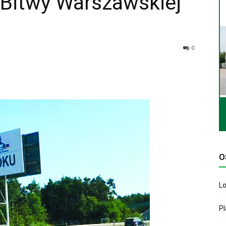
 Bitwy Warszawskiej
0
O
Lo
P