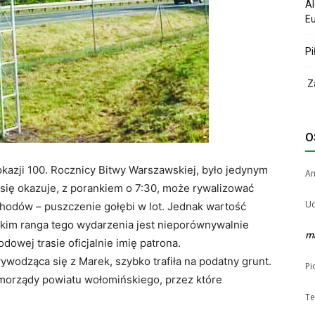
Al
Eu
Pi
Za
O
okazji 100. Rocznicy Bitwy Warszawskiej, było jedynym
A
się okazuje, z porankiem o 7:30, może rywalizować
Uc
chodów – puszczenie gołębi w lot. Jednak wartość
tkim ranga tego wydarzenia jest nieporównywalnie
m
dowej trasie oficjalnie imię patrona.
wodząca się z Marek, szybko trafiła na podatny grunt.
Pi
amorządy powiatu wołomińskiego, przez które
Te