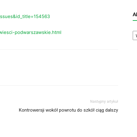
A
eissues&id_title=154563
A
wiesci-podwarszawskie.html
N
Następny artykuł
Kontrowersji wokół powrotu do szkół ciąg dalszy