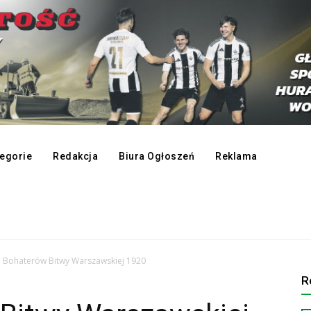
egorie
Redakcja
Biura Ogłoszeń
Reklama
a Bohaterów Bitwy Warszawskiej 1920
R