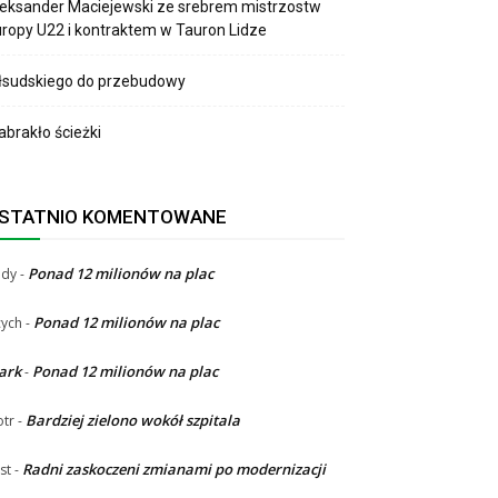
eksander Maciejewski ze srebrem mistrzostw
ropy U22 i kontraktem w Tauron Lidze
łsudskiego do przebudowy
brakło ścieżki
STATNIO KOMENTOWANE
Ponad 12 milionów na plac
ndy
-
Ponad 12 milionów na plac
ych
-
ark
Ponad 12 milionów na plac
-
Bardziej zielono wokół szpitala
otr
-
Radni zaskoczeni zmianami po modernizacji
st
-