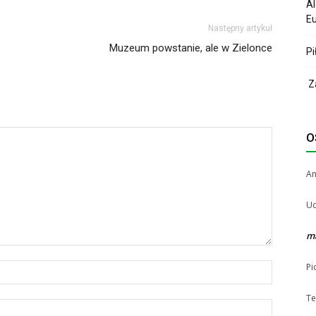
Al
Eu
Następny artykuł
Muzeum powstanie, ale w Zielonce
Pi
Za
O
A
Uc
m
Pi
Te