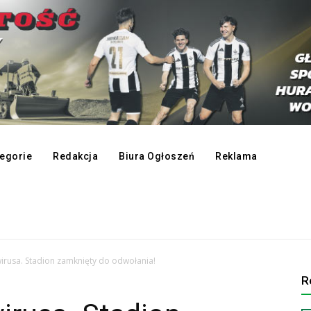
egorie
Redakcja
Biura Ogłoszeń
Reklama
rusa. Stadion zamknięty do odwołania!
R