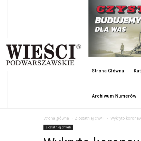
Strona Główna
Kat
Archiwum Numerów
Strona główna
Z ostatniej chwili
Wykryto koronawi
Z ostatniej chwili