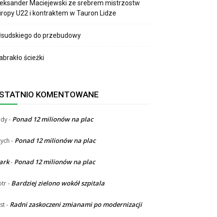
eksander Maciejewski ze srebrem mistrzostw
ropy U22 i kontraktem w Tauron Lidze
łsudskiego do przebudowy
brakło ścieżki
STATNIO KOMENTOWANE
Ponad 12 milionów na plac
ndy
-
Ponad 12 milionów na plac
ych
-
ark
Ponad 12 milionów na plac
-
Bardziej zielono wokół szpitala
otr
-
Radni zaskoczeni zmianami po modernizacji
st
-