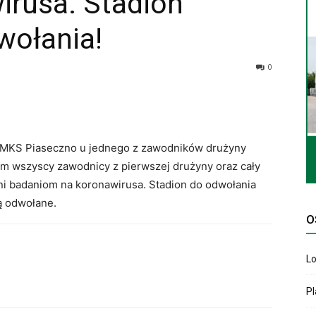
irusa. Stadion
wołania!
0
z MKS Piaseczno u jednego z zawodników drużyny
ym wszyscy zawodnicy z pierwszej drużyny oraz cały
ni badaniom na koronawirusa. Stadion do odwołania
są odwołane.
O
Lo
P