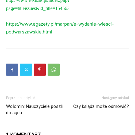
http://www.e-kiosk.pl/index.php?
page=titleissues&id_title=154563
https://www.egazety.pl/marpan/e-wydanie-wiesci-
podwarszawskie.html
Poprzedni artykuł
Następny artykuł
Wołomin: Nauczyciele poszli
Czy ksiądz może odmówić?
do sądu
1 KOMENTARZ