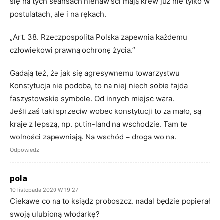
się na tych seansach nienawiści mają krew już nie tylko w
postulatach, ale i na rękach.
„Art. 38. Rzeczpospolita Polska zapewnia każdemu
człowiekowi prawną ochronę życia.”
Gadają też, że jak się agresywnemu towarzystwu
Konstytucja nie podoba, to na niej niech sobie fajda
faszystowskie symbole. Od innych miejsc wara.
Jeśli zaś taki sprzeciw wobec konstytucji to za mało, są
kraje z lepszą, np. putin-land na wschodzie. Tam te
wolności zapewniają. Na wschód – droga wolna.
Odpowiedz
pola
10 listopada 2020 W 19:27
Ciekawe co na to ksiądz proboszcz. nadal będzie popierał
swoją ulubioną włodarkę?