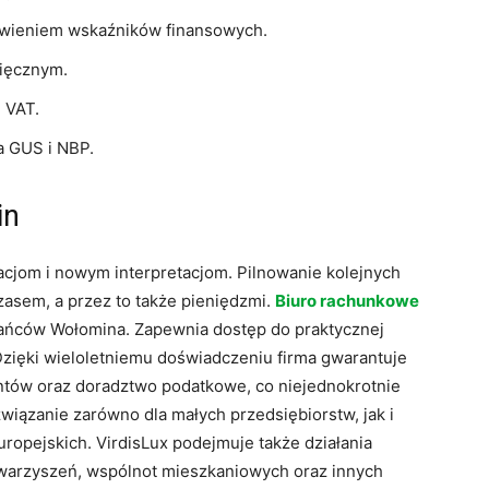
tawieniem wskaźników finansowych.
sięcznym.
 VAT.
a GUS i NBP.
in
cjom i nowym interpretacjom. Pilnowanie kolejnych
zasem, a przez to także pieniędzmi.
Biuro rachunkowe
kańców Wołomina. Zapewnia dostęp do praktycznej
Dzięki wieloletniemu doświadczeniu firma gwarantuje
tów oraz doradztwo podatkowe, co niejednokrotnie
związanie zarówno dla małych przedsiębiorstw, jak i
opejskich. VirdisLux podejmuje także działania
owarzyszeń, wspólnot mieszkaniowych oraz innych