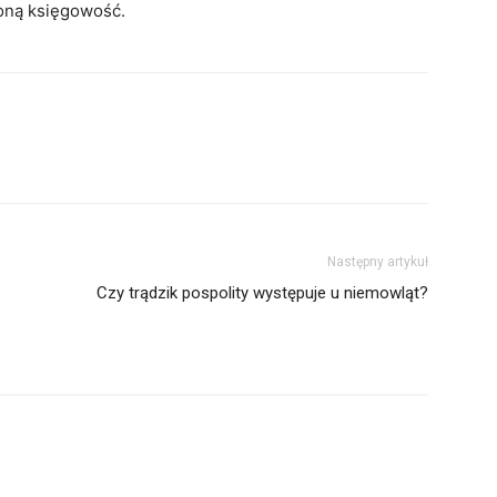
oną księgowość.
Następny artykuł
Czy trądzik pospolity występuje u niemowląt?