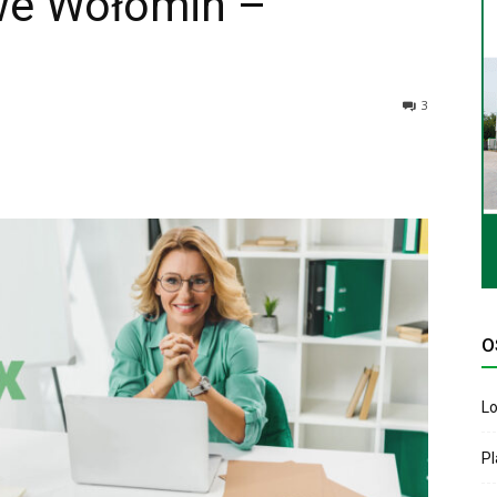
we Wołomin –
3
O
Lo
P