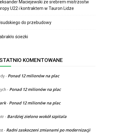
eksander Maciejewski ze srebrem mistrzostw
ropy U22 i kontraktem w Tauron Lidze
łsudskiego do przebudowy
brakło ścieżki
STATNIO KOMENTOWANE
Ponad 12 milionów na plac
ndy
-
Ponad 12 milionów na plac
ych
-
ark
Ponad 12 milionów na plac
-
Bardziej zielono wokół szpitala
otr
-
Radni zaskoczeni zmianami po modernizacji
st
-