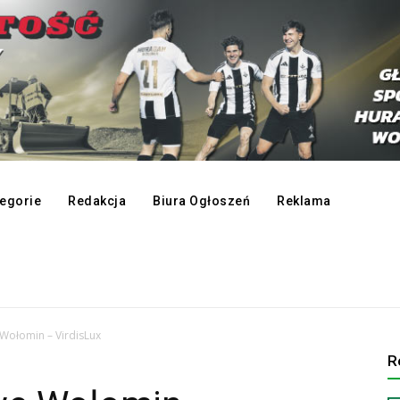
egorie
Redakcja
Biura Ogłoszeń
Reklama
Wołomin – VirdisLux
R