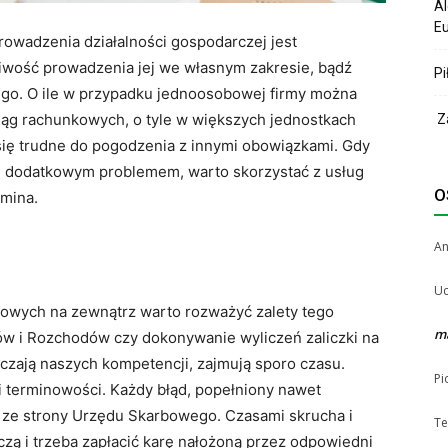
Al
Eu
wadzenia działalności gospodarczej jest
iwość prowadzenia jej we własnym zakresie, bądź
Pi
ego. O ile w przypadku jednoosobowej firmy można
iąg rachunkowych, o tyle w większych jednostkach
Za
się trudne do pogodzenia z innymi obowiązkami. Gdy
ię dodatkowym problemem, warto skorzystać z usług
O
mina.
A
Uc
gowych na zewnątrz warto rozważyć zalety tego
m
ów i Rozchodów czy dokonywanie wyliczeń zaliczki na
czają naszych kompetencji, zajmują sporo czasu.
Pi
i terminowości. Każdy błąd, popełniony nawet
 ze strony Urzędu Skarbowego. Czasami skrucha i
Te
czą i trzeba zapłacić karę nałożoną przez odpowiedni