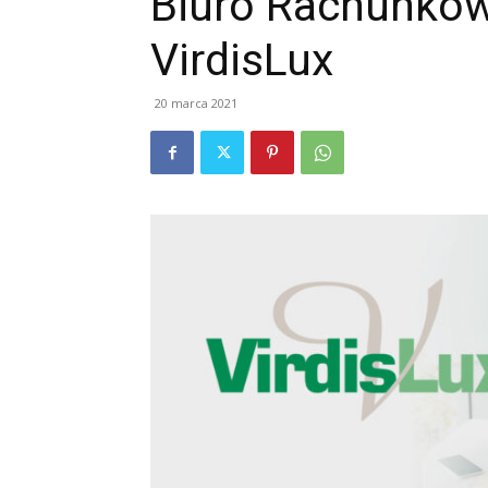
Biuro Rachunko
VirdisLux
20 marca 2021