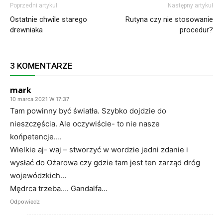
Poprzedni artykuł
Następny artykuł
Ostatnie chwile starego
Rutyna czy nie stosowanie
drewniaka
procedur?
3 KOMENTARZE
mark
10 marca 2021 W 17:37
Tam powinny być światła. Szybko dojdzie do
nieszczęścia. Ale oczywiście- to nie nasze
końpetencje….
Wielkie aj- waj – stworzyć w wordzie jedni zdanie i
wysłać do Ożarowa czy gdzie tam jest ten zarząd dróg
wojewódzkich…
Mędrca trzeba…. Gandalfa…
Odpowiedz