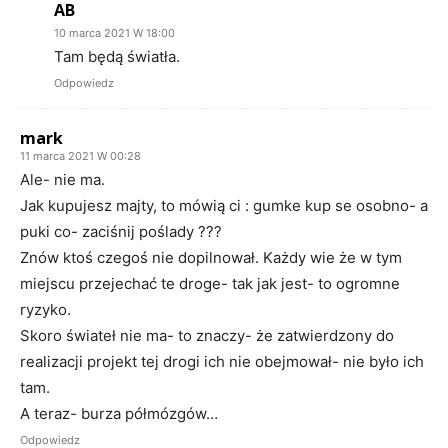
AB
10 marca 2021 W 18:00
Tam będą światła.
Odpowiedz
mark
11 marca 2021 W 00:28
Ale- nie ma.
Jak kupujesz majty, to mówią ci : gumke kup se osobno- a
puki co- zaciśnij poślady ???
Znów ktoś czegoś nie dopilnował. Każdy wie że w tym
miejscu przejechać te droge- tak jak jest- to ogromne
ryzyko.
Skoro świateł nie ma- to znaczy- że zatwierdzony do
realizacji projekt tej drogi ich nie obejmował- nie było ich
tam.
A teraz- burza półmózgów…
Odpowiedz