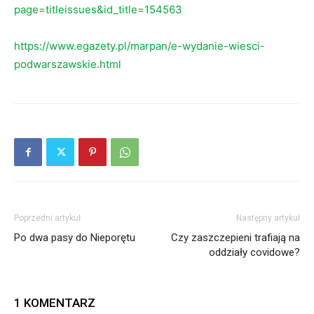
page=titleissues&id_title=154563
https://www.egazety.pl/marpan/e-wydanie-wiesci-
podwarszawskie.html
Poprzedni artykuł
Następny artykuł
Po dwa pasy do Nieporętu
Czy zaszczepieni trafiają na
oddziały covidowe?
1 KOMENTARZ