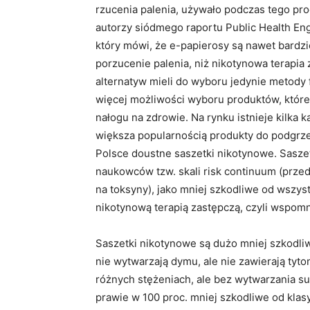
rzucenia palenia, używało podczas tego p
autorzy siódmego raportu Public Health En
który mówi, że e-papierosy są nawet bard
porzucenie palenia, niż nikotynowa terapia 
alternatyw mieli do wyboru jedynie metody f
więcej możliwości wyboru produktów, któr
nałogu na zdrowie. Na rynku istnieje kilka 
większa popularnością produkty do podgrzew
Polsce doustne saszetki nikotynowe. Sasze
naukowców tzw. skali risk continuum (prze
na toksyny), jako mniej szkodliwe od wszys
nikotynową terapią zastępczą, czyli wspomn
Saszetki nikotynowe są dużo mniej szkodliw
nie wytwarzają dymu, ale nie zawierają tyton
różnych stężeniach, ale bez wytwarzania su
prawie w 100 proc. mniej szkodliwe od kla