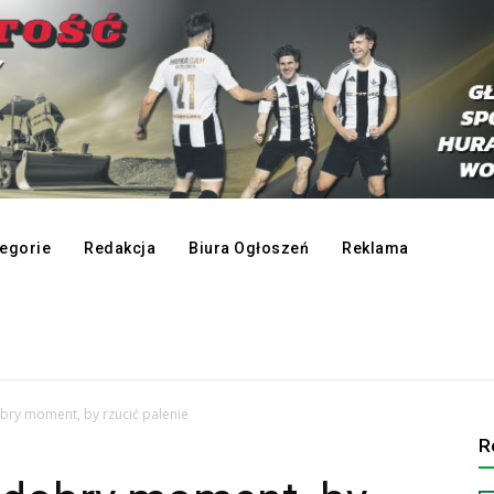
egorie
Redakcja
Biura Ogłoszeń
Reklama
obry moment, by rzucić palenie
R