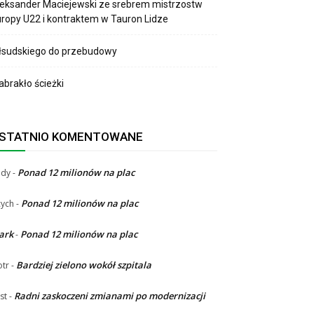
eksander Maciejewski ze srebrem mistrzostw
ropy U22 i kontraktem w Tauron Lidze
łsudskiego do przebudowy
brakło ścieżki
STATNIO KOMENTOWANE
Ponad 12 milionów na plac
ndy
-
Ponad 12 milionów na plac
ych
-
ark
Ponad 12 milionów na plac
-
Bardziej zielono wokół szpitala
otr
-
Radni zaskoczeni zmianami po modernizacji
st
-