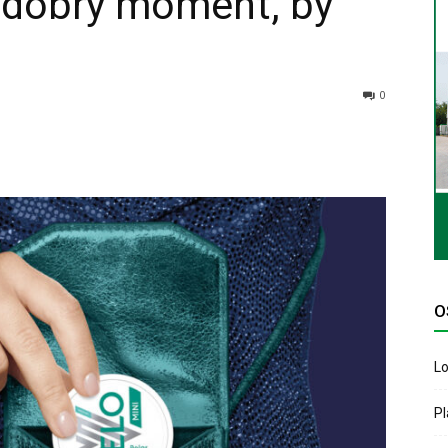
o dobry moment, by
0
O
Lo
P