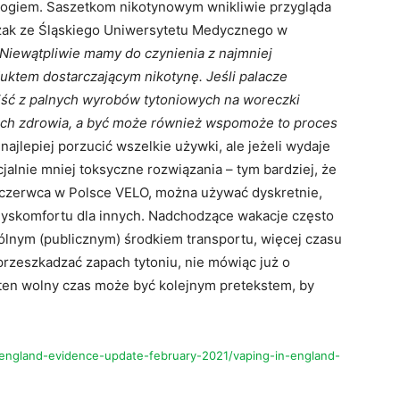
nałogiem. Saszetkom nikotynowym wnikliwie przygląda
czak ze Śląskiego Uniwersytetu Medycznego w
 Niewątpliwie mamy do czynienia z najmniej
uktem dostarczającym nikotynę. Jeśli palacze
ejść z palnych wyrobów tytoniowych na woreczki
a ich zdrowia, a być może również wspomoże to proces
ajlepiej porzucić wszelkie używki, ale jeżeli wydaje
cjalnie mniej toksyczne rozwiązania – tym bardziej, że
 czerwca w Polsce VELO, można używać dyskretnie,
dyskomfortu dla innych. Nadchodzące wakacje często
ólnym (publicznym) środkiem transportu, więcej czasu
zeszkadzać zapach tytoniu, nie mówiąc już o
 ten wolny czas może być kolejnym pretekstem, by
england-evidence-update-february-2021/vaping-in-england-