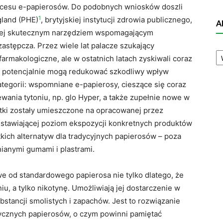
rocesu e-papierosów. Do podobnych wniosków doszli
1
gland (PHE)
, brytyjskiej instytucji zdrowia publicznego,
A
ziej skutecznym narzędziem wspomagającym
zastępcza. Przez wiele lat palacze szukający
A
armakologiczne, ale w ostatnich latach zyskiwali coraz
N
e potencjalnie mogą redukować szkodliwy wpływ
kategorii: wspomniane e-papierosy, cieszące się coraz
ania tytoniu, np. glo Hyper, a także zupełnie nowe w
tki zostały umieszczone na opracowanej przez
dstawiającej poziom ekspozycji konkretnych produktów
tkich alternatyw dla tradycyjnych papierosów – poza
ianymi gumami i plastrami.
e od standardowego papierosa nie tylko dlatego, że
iu, a tylko nikotynę. Umożliwiają jej dostarczenie w
bstancji smolistych i zapachów. Jest to rozwiązanie
sycznych papierosów, o czym powinni pamiętać