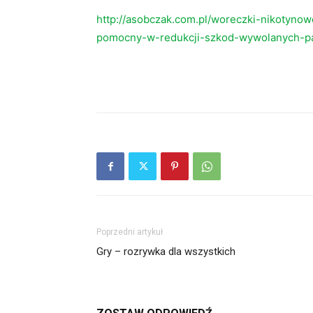
http://asobczak.com.pl/woreczki-nikotyno
pomocny-w-redukcji-szkod-wywolanych-pa
Poprzedni artykuł
Gry – rozrywka dla wszystkich