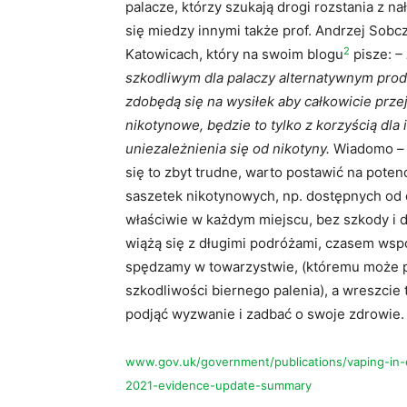
palacze, którzy szukają drogi rozstania z 
się miedzy innymi także prof. Andrzej Sob
2
Katowicach, który na swoim blogu
pisze:
–
szkodliwym dla palaczy alternatywnym prod
zdobędą się na wysiłek aby całkowicie prz
nikotynowe, będzie to tylko z korzyścią dl
uniezależnienia się od nikotyny.
Wiadomo – n
się to zbyt trudne, warto postawić na poten
saszetek nikotynowych, np. dostępnych od
właściwie w każdym miejscu, bez szkody i 
wiążą się z długimi podróżami, czasem wsp
spędzamy w towarzystwie, (któremu może pr
szkodliwości biernego palenia), a wreszcie
podjąć wyzwanie i zadbać o swoje zdrowie.
www.gov.uk/government/publications/vaping-in-
2021-evidence-update-summary