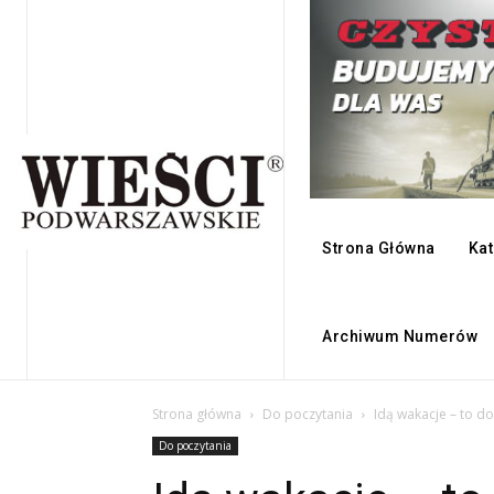
Strona Główna
Kat
Archiwum Numerów
Strona główna
Do poczytania
Idą wakacje – to d
Do poczytania