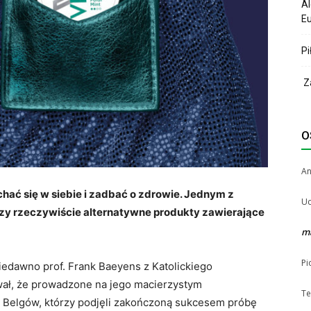
Al
Eu
Pi
Za
O
A
hać się w siebie i zadbać o zdrowie. Jednym z
Uc
czy rzeczywiście alternatywne produkty zawierające
m
Pi
Niedawno prof. Frank Baeyens z Katolickiego
wał, że prowadzone na jego macierzystym
Te
. Belgów, którzy podjęli zakończoną sukcesem próbę