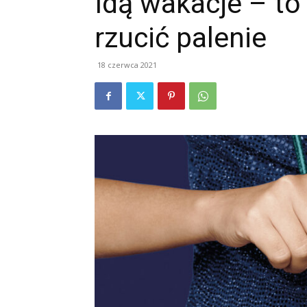
Idą wakacje – t
rzucić palenie
18 czerwca 2021