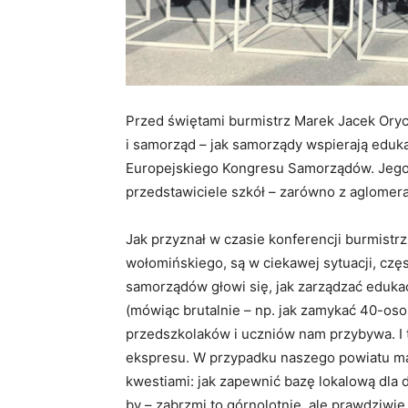
Przed świętami burmistrz Marek Jacek Oryc
i samorząd – jak samorządy wspierają eduka
Europejskiego Kongresu Samorządów. Jego 
przedstawiciele szkół – zarówno z aglomerac
Jak przyznał w czasie konferencji burmistrz
wołomińskiego, są w ciekawej sytuacji, częs
samorządów głowi się, jak zarządzać eduka
(mówiąc brutalnie – np. jak zamykać 40-osobo
przedszkolaków i uczniów nam przybywa. I to
ekspresu. W przypadku naszego powiatu m
kwestiami: jak zapewnić bazę lokalową dla dz
by – zabrzmi to górnolotnie, ale prawdziwie