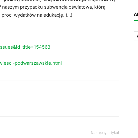
 W naszym przypadku subwencja oświatowa, którą
A
 proc. wydatków na edukację. (…)
A
N
eissues&id_title=154563
wiesci-podwarszawskie.html
Następny artykuł