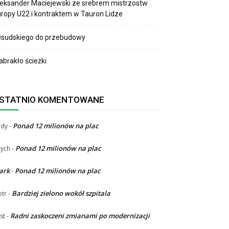
eksander Maciejewski ze srebrem mistrzostw
ropy U22 i kontraktem w Tauron Lidze
łsudskiego do przebudowy
brakło ścieżki
STATNIO KOMENTOWANE
Ponad 12 milionów na plac
ndy
-
Ponad 12 milionów na plac
ych
-
ark
Ponad 12 milionów na plac
-
Bardziej zielono wokół szpitala
otr
-
Radni zaskoczeni zmianami po modernizacji
st
-