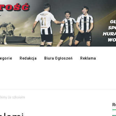
egorie
Redakcja
Biura Ogłoszeń
Reklama
lemy ze szkołami
R