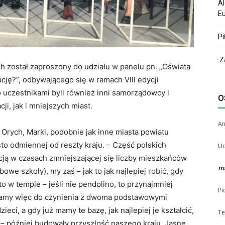
Al
Eu
Pi
Za
h został zaproszony do udziału w panelu pn. „Oświata
cję?”, odbywającego się w ramach VIII edycji
uczestnikami byli również inni samorządowcy i
O
ji, jak i mniejszych miast.
A
 Orych, Marki, podobnie jak inne miasta powiatu
to odmiennej od reszty kraju. – Część polskich
Uc
cją w czasach zmniejszającej się liczby mieszkańców
m
we szkoły), my zaś – jak to jak najlepiej robić, gdy
 w tempie – jeśli nie pendolino, to przynajmniej
Pi
amy więc do czynienia z dwoma podstawowymi
ieci, a gdy już mamy te bazę, jak najlepiej je kształcić,
Te
 – później budowały przyszłość naszego kraju. Jasne,