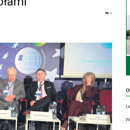
ołami
0
O
Lo
P