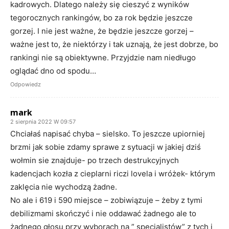
kadrowych. Dlatego należy się cieszyć z wyników
tegorocznych rankingów, bo za rok będzie jeszcze
gorzej. I nie jest ważne, że będzie jeszcze gorzej –
ważne jest to, że niektórzy i tak uznają, że jest dobrze, bo
rankingi nie są obiektywne. Przyjdzie nam niedługo
oglądać dno od spodu…
Odpowiedz
mark
2 sierpnia 2022 W 09:57
Chciałaś napisać chyba – sielsko. To jeszcze upiorniej
brzmi jak sobie zdamy sprawe z sytuacji w jakiej dziś
wołmin sie znajduje- po trzech destrukcyjnych
kadencjach kozła z cieplarni riczi lovela i wróżek- którym
zaklęcia nie wychodzą żadne.
No ale i 619 i 590 miejsce – zobiwiązuje – żeby z tymi
debilizmami skończyć i nie oddawać żadnego ale to
żadnego głosu przy wyborach na ” specjalistów” z tych i