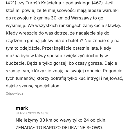
(421) czy Turośń Kościelna z podlaskiego (467). Jeśli
ktoś mi powie, że te miejscowości mają lepsze warunki
do rozwoju niż gmina 30 km od Warszawy to go
wyśmieję. We wszystkich rankingach zamykacie stawkę.
Kiedy wreszcie do was dotrze, że nadajecie się do
rządzenia gminą jak świnia do baletu? Nie znacie się na
tym to odejdźcie. Przerżnęliście ostatnie lata, kiedy
można było w łatwy sposób zwiększyć dochody w
budżecie. Będzie tylko gorzej, bo czasy gorsze. Dajcie
szansę tym, którzy się znają na swojej robocie. Pogońcie
tych tumanów, którzy potrafią tylko kuć intrygi i hejtować,
dajcie szansę specjalistom.
Odpowiedz
mark
31 lipca 2022 W 18:26
Nie leżymy 30 km od wawy tylko 24 od pkin.
ŻENADA- TO BARDZO DELIKATNE SŁOWO.