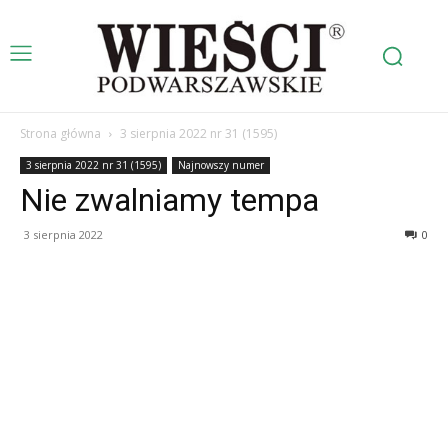
Strona główna
3 sierpnia 2022 nr 31 (1595)
3 sierpnia 2022 nr 31 (1595)
Najnowszy numer
Nie zwalniamy tempa
3 sierpnia 2022
0