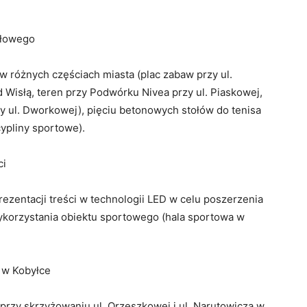
ołowego
 w różnych częściach miasta (plac zabaw przy ul.
 Wisłą, teren przy Podwórku Nivea przy ul. Piaskowej,
zy ul. Dworkowej), pięciu betonowych stołów do tenisa
ypliny sportowe).
ci
ezentacji treści w technologii LED w celu poszerzenia
wykorzystania obiektu sportowego (hala sportowa w
 w Kobyłce
rzy skrzyżowaniu ul. Orzeszkowej i ul. Narutowicza w