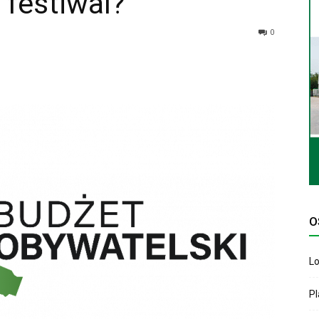
 festiwal?
0
O
Lo
P