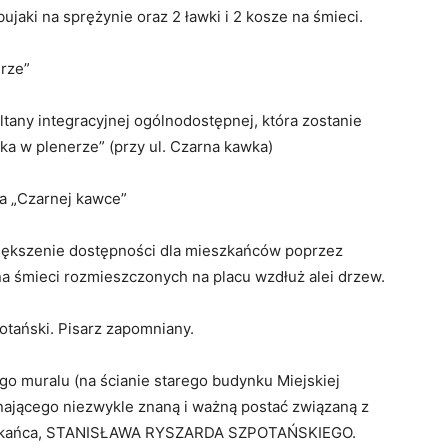
aki na sprężynie oraz 2 ławki i 2 kosze na śmieci.
erze”
ltany integracyjnej ogólnodostępnej, która zostanie
a w plenerze” (przy ul. Czarna kawka)
na „Czarnej kawce”
zwiększenie dostępności dla mieszkańców poprzez
na śmieci rozmieszczonych na placu wzdłuż alei drzew.
otański. Pisarz zapomniany.
go muralu (na ścianie starego budynku Miejskiej
minającego niezwykle znaną i ważną postać związaną z
ieszkańca, STANISŁAWA RYSZARDA SZPOTAŃSKIEGO.