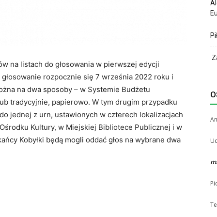
Al
Eu
Pi
Za
ów na listach do głosowania w pierwszej edycji
głosowanie rozpocznie się 7 września 2022 roku i
ożna na dwa sposoby – w Systemie Budżetu
O
ub tradycyjnie, papierowo. W tym drugim przypadku
o jednej z urn, ustawionych w czterech lokalizacjach
A
środku Kultury, w Miejskiej Bibliotece Publicznej i w
zkańcy Kobyłki będą mogli oddać głos na wybrane dwa
Uc
m
Pi
Te