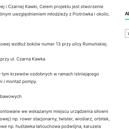
j i Czarnej Kawki, Celem projektu jest stworzenie
A
gólnym uwzględnieniem młodzieży z Piotrówka i okolic.
A
N
kowej wzdłuż boków numer 13 przy ulicy Rumuńskiej.
 przy ul. Czarna Kawka
, w tym krzewów ozdobnych w ramach istniejącego
i i montaż pompy.
zabawowych
montowane we wskazanym miejscu urządzenia siłowni
wej) np. rower stacjonarny, twister, wioślarz, orbitek,
wowe np. huśtawka łańcuchowa podwójna, karuzela