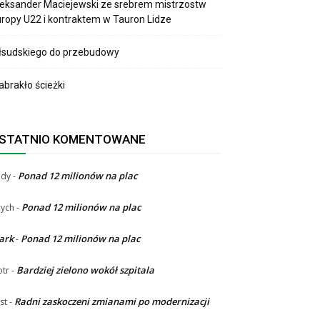
eksander Maciejewski ze srebrem mistrzostw
ropy U22 i kontraktem w Tauron Lidze
łsudskiego do przebudowy
brakło ścieżki
STATNIO KOMENTOWANE
Ponad 12 milionów na plac
ndy
-
Ponad 12 milionów na plac
ych
-
ark
Ponad 12 milionów na plac
-
Bardziej zielono wokół szpitala
otr
-
Radni zaskoczeni zmianami po modernizacji
st
-