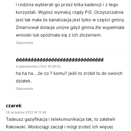
i rodzina wybierali go przez kilka kadencji i z tego
korzystali. Wypisz wymaluj rządy PiS. Oczyszczalnia
jest tak mała że kanalizacja jest tylko w części gminy.
Zmarnował dotacje unijne gdyż gmina źle wypełniała
wnioski lub spóźniała się z ich złożeniem.
Odpowiedz
dddddddddddddddddddddddddddddd
4 października 2022 W 08:02
ha ha ha …że co ? komu? jeśli to zrobił to do swoich
działek.
Odpowiedz
czarek
28 września 2022 W 12:40
Tadeusz gazyfikacja i telekomunikacja tak, to załatwił
Rakowski. Wodociągi zaczął i mógł zrobić ich więcej