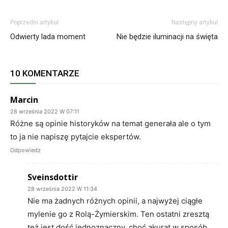
Poprzedni artykuł
Następny artykuł
Odwierty lada moment
Nie będzie iluminacji na święta
10 KOMENTARZE
Marcin
28 września 2022 W 07:11
Różne są opinie historyków na temat generała ale o tym
to ja nie napiszę pytajcie ekspertów.
Odpowiedz
Sveinsdottir
28 września 2022 W 11:34
Nie ma żadnych różnych opinii, a najwyżej ciągłe
mylenie go z Rolą-Żymierskim. Ten ostatni zresztą
też jest dość jednoznaczny, choć akurat w sposób