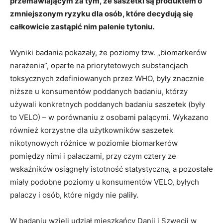
przemawiającym za tym, że saszetki są produktem o
zmniejszonym ryzyku dla osób, które decydują się
całkowicie zastąpić nim palenie tytoniu.
Wyniki badania pokazały, że poziomy tzw. „biomarkerów
narażenia”, oparte na priorytetowych substancjach
toksycznych zdefiniowanych przez WHO, były znacznie
niższe u konsumentów poddanych badaniu, którzy
używali konkretnych poddanych badaniu saszetek (były
to VELO) – w porównaniu z osobami palącymi. Wykazano
również korzystne dla użytkowników saszetek
nikotynowych różnice w poziomie biomarkerów
pomiędzy nimi i palaczami, przy czym cztery ze
wskaźników osiągnęły istotność statystyczną, a pozostałe
miały podobne poziomy u konsumentów VELO, byłych
palaczy i osób, które nigdy nie paliły.
W badaniu wzięli udział mieszkańcy Danii i Szwecji w