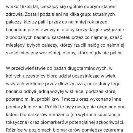
wieku 19-55 lat, cieszący się ogólnie dobrym stanem
zdrowia. Zostali podzieleni na kilka grup: aktualnych
palaczy, którzy palili przez co najmniej rok przed
badaniem przesiewowym, osoby korzystające wyłącznie
z poddanych badaniu saszetek przez co najmniej sześć
miesięcy, byłych palaczy, którzy rzucili nałóg co najmniej
sześć miesięcy wcześniej, osoby, które nigdy nie paliły.
W przeciwieństwie do badań długoterminowych, w
których uczestnicy biorą udział uczestnicząc w wielu
wizytach w klinice przez dłuższy czas, uczestnicy tego
badania odbyli jedną wizytę w klinice, podczas której
pobrano m. in. próbki krwi i moczu oraz wykonano inne
pomiary kliniczne. Próbki te były następnie oceniane pod
kątem biomarkerów narażenia (na wybrane substancje
toksyczne) oraz biomarkerów potencjalnej szkodliwości.
Różnice w poziomach biomarkerów pomiędzy czterema