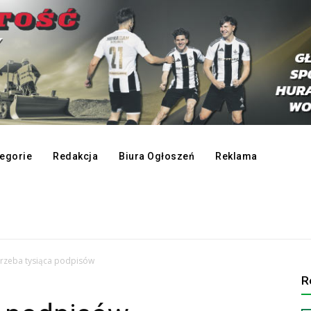
egorie
Redakcja
Biura Ogłoszeń
Reklama
rzeba tysiąca podpisów
R