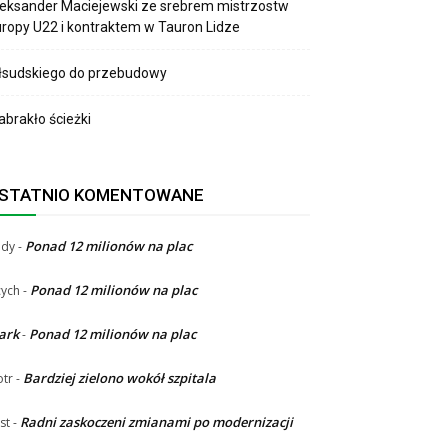
eksander Maciejewski ze srebrem mistrzostw
ropy U22 i kontraktem w Tauron Lidze
łsudskiego do przebudowy
brakło ścieżki
STATNIO KOMENTOWANE
Ponad 12 milionów na plac
ndy
-
Ponad 12 milionów na plac
ych
-
ark
Ponad 12 milionów na plac
-
Bardziej zielono wokół szpitala
otr
-
Radni zaskoczeni zmianami po modernizacji
st
-