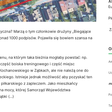
Al
Eu
Pi
Za
tyczna? Marzą o tym członkowie drużyny „Biegające
ponad 1000 podpisów. Pojawiła się bowiem szansa na
O
enu, na którym taka bieżnia mogłaby powstać: np.
A
 część boiska treningowego i część miejsc
. Kochanowskiego w Ząbkach, ale nie należą one do
Uc
ckiego. Istnieje jednak możliwość aby pozyskać ten
a piłkarskiego z zapleczem. Jako mieszkańcy
m
na mocy, której Samorząd Województwa
Pi
ąbki (…)
Te