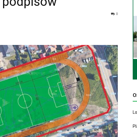
a podpisów
0
O
Lo
P