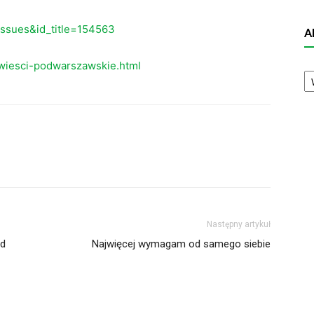
eissues&id_title=154563
A
wiesci-podwarszawskie.html
A
N
Następny artykuł
ąd
Najwięcej wymagam od samego siebie