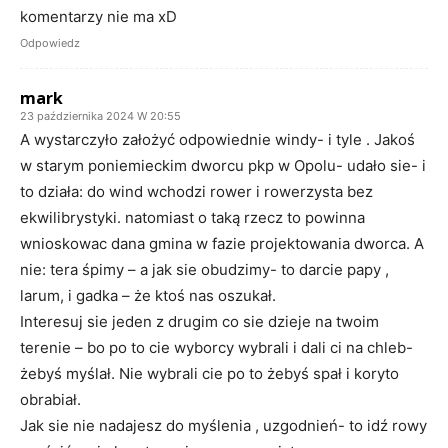
komentarzy nie ma xD
Odpowiedz
mark
23 października 2024 W 20:55
A wystarczyło założyć odpowiednie windy- i tyle . Jakoś
w starym poniemieckim dworcu pkp w Opolu- udało sie- i
to działa: do wind wchodzi rower i rowerzysta bez
ekwilibrystyki. natomiast o taką rzecz to powinna
wnioskowac dana gmina w fazie projektowania dworca. A
nie: tera śpimy – a jak sie obudzimy- to darcie papy ,
larum, i gadka – że ktoś nas oszukał.
Interesuj sie jeden z drugim co sie dzieje na twoim
terenie – bo po to cie wyborcy wybrali i dali ci na chleb-
żebyś myślał. Nie wybrali cie po to żebyś spał i koryto
obrabiał.
Jak sie nie nadajesz do myślenia , uzgodnień- to idź rowy