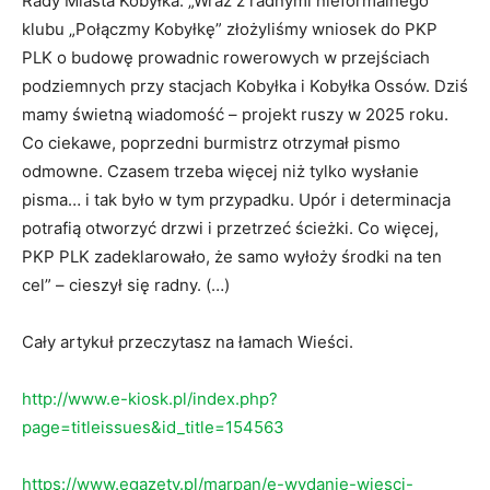
Rady Miasta Kobyłka. „Wraz z radnymi nieformalnego
klubu „Połączmy Kobyłkę” złożyliśmy wniosek do PKP
PLK o budowę prowadnic rowerowych w przejściach
podziemnych przy stacjach Kobyłka i Kobyłka Ossów. Dziś
mamy świetną wiadomość – projekt ruszy w 2025 roku.
Co ciekawe, poprzedni burmistrz otrzymał pismo
odmowne. Czasem trzeba więcej niż tylko wysłanie
pisma… i tak było w tym przypadku. Upór i determinacja
potrafią otworzyć drzwi i przetrzeć ścieżki. Co więcej,
PKP PLK zadeklarowało, że samo wyłoży środki na ten
cel” – cieszył się radny. (…)
Cały artykuł przeczytasz na łamach Wieści.
http://www.e-kiosk.pl/index.php?
page=titleissues&id_title=154563
https://www.egazety.pl/marpan/e-wydanie-wiesci-