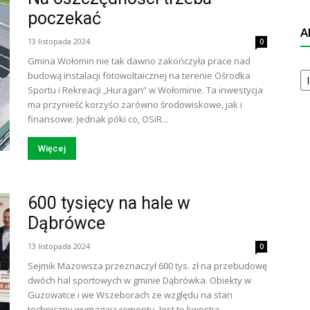
poczekać
A
13 listopada 2024
0
Gmina Wołomin nie tak dawno zakończyła prace nad
A
budową instalacji fotowoltaicznej na terenie Ośrodka
N
Sportu i Rekreacji „Huragan” w Wołominie. Ta inwestycja
ma przynieść korzyści zarówno środowiskowe, jak i
finansowe. Jednak póki co, OSiR...
Więcej
600 tysięcy na hale w
Dąbrówce
13 listopada 2024
0
Sejmik Mazowsza przeznaczył 600 tys. zł na przebudowę
dwóch hal sportowych w gminie Dąbrówka. Obiekty w
Guzowatce i we Wszeborach ze względu na stan
techniczny wymagają remontu. Jest to kwestia