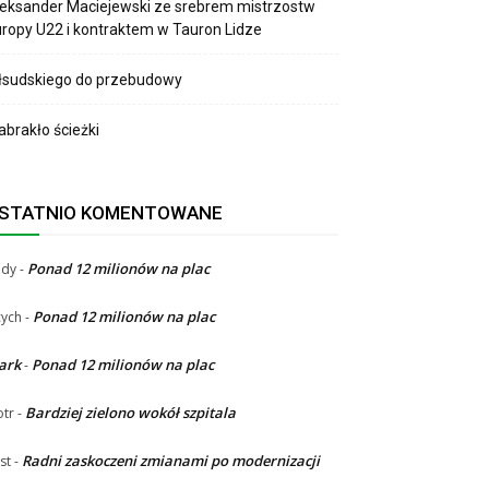
eksander Maciejewski ze srebrem mistrzostw
ropy U22 i kontraktem w Tauron Lidze
łsudskiego do przebudowy
brakło ścieżki
STATNIO KOMENTOWANE
Ponad 12 milionów na plac
ndy
-
Ponad 12 milionów na plac
ych
-
ark
Ponad 12 milionów na plac
-
Bardziej zielono wokół szpitala
otr
-
Radni zaskoczeni zmianami po modernizacji
st
-