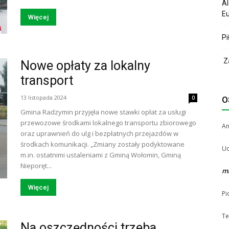
Al
Eu
Więcej
Pi
Za
Nowe opłaty za lokalny
transport
13 listopada 2024
0
O
Gmina Radzymin przyjęła nowe stawki opłat za usługi
przewozowe środkami lokalnego transportu zbiorowego
A
oraz uprawnień do ulg i bezpłatnych przejazdów w
środkach komunikacji. „Zmiany zostały podyktowane
Uc
m.in. ostatnimi ustaleniami z Gminą Wołomin, Gminą
Nieporęt...
m
Więcej
Pi
Te
Na oszczędności trzeba