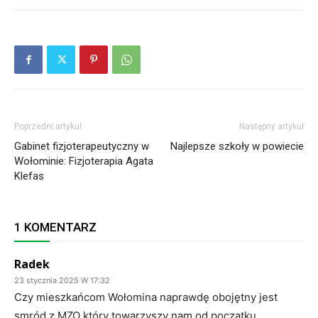
Poprzedni artykuł
Następny artykuł
Gabinet fizjoterapeutyczny w
Najlepsze szkoły w powiecie
Wołominie: Fizjoterapia Agata
Klefas
1 KOMENTARZ
Radek
23 stycznia 2025 W 17:32
Czy mieszkańcom Wołomina naprawdę obojętny jest
smród z MZO który towarzyszy nam od początku