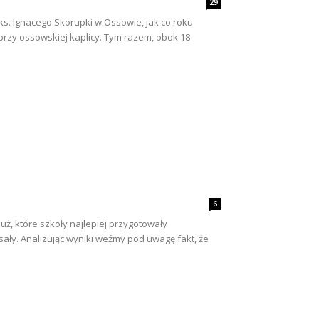
29
ks. Ignacego Skorupki w Ossowie, jak co roku
przy ossowskiej kaplicy. Tym razem, obok 18
6
ż, które szkoły najlepiej przygotowały
sały. Analizując wyniki weźmy pod uwagę fakt, że