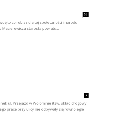
55
wdę to co robisz dla tej społeczności i narodu
go Macierewicza starosta powiatu...
7
cinek ul. Przejazd w Wołominie (tzw. układ drogowy
go prace przy ulicy nie odbywały się równolegle