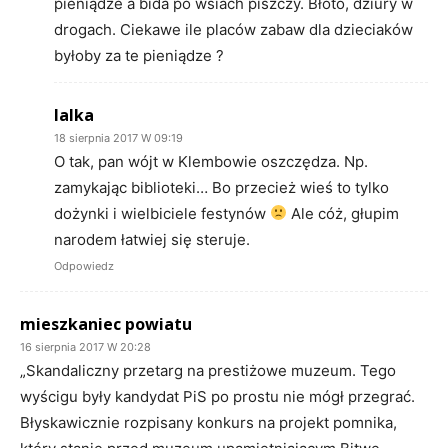
pieniądze a bida po wsiach piszczy. Błoto, dziury w
drogach. Ciekawe ile placów zabaw dla dzieciaków
byłoby za te pieniądze ?
lalka
18 sierpnia 2017 W 09:19
O tak, pan wójt w Klembowie oszczędza. Np.
zamykając biblioteki… Bo przecież wieś to tylko
dożynki i wielbiciele festynów
Ale cóż, głupim
narodem łatwiej się steruje.
Odpowiedz
mieszkaniec powiatu
16 sierpnia 2017 W 20:28
„Skandaliczny przetarg na prestiżowe muzeum. Tego
wyścigu były kandydat PiS po prostu nie mógł przegrać.
Błyskawicznie rozpisany konkurs na projekt pomnika,