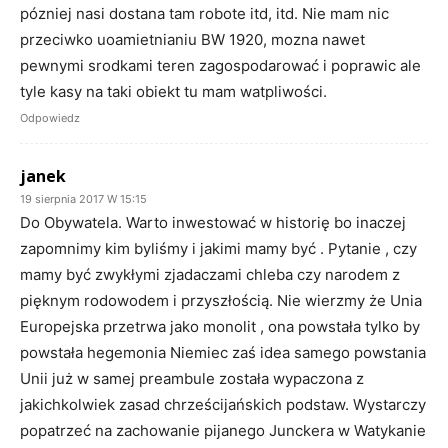
pózniej nasi dostana tam robote itd, itd. Nie mam nic
przeciwko uoamietnianiu BW 1920, mozna nawet
pewnymi srodkami teren zagospodarować i poprawic ale
tyle kasy na taki obiekt tu mam watpliwości.
Odpowiedz
janek
19 sierpnia 2017 W 15:15
Do Obywatela. Warto inwestować w historię bo inaczej
zapomnimy kim byliśmy i jakimi mamy być . Pytanie , czy
mamy być zwykłymi zjadaczami chleba czy narodem z
pięknym rodowodem i przyszłością. Nie wierzmy że Unia
Europejska przetrwa jako monolit , ona powstała tylko by
powstała hegemonia Niemiec zaś idea samego powstania
Unii już w samej preambule została wypaczona z
jakichkolwiek zasad chrześcijańskich podstaw. Wystarczy
popatrzeć na zachowanie pijanego Junckera w Watykanie