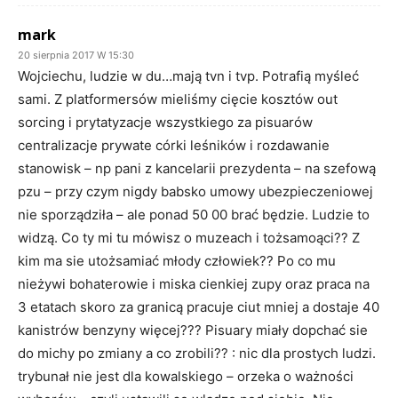
mark
20 sierpnia 2017 W 15:30
Wojciechu, ludzie w du…mają tvn i tvp. Potrafią myśleć
sami. Z platformersów mieliśmy cięcie kosztów out
sorcing i prytatyzacje wszystkiego za pisuarów
centralizacje prywate córki leśników i rozdawanie
stanowisk – np pani z kancelarii prezydenta – na szefową
pzu – przy czym nigdy babsko umowy ubezpieczeniowej
nie sporządziła – ale ponad 50 00 brać będzie. Ludzie to
widzą. Co ty mi tu mówisz o muzeach i tożsamoąci?? Z
kim ma sie utożsamiać młody człowiek?? Po co mu
nieżywi bohaterowie i miska cienkiej zupy oraz praca na
3 etatach skoro za granicą pracuje ciut mniej a dostaje 40
kanistrów benzyny więcej??? Pisuary miały dopchać sie
do michy po zmiany a co zrobili?? : nic dla prostych ludzi.
trybunał nie jest dla kowalskiego – orzeka o ważności