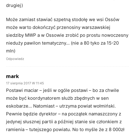
drugiej)
Może zamiast stawiać szpetną stodołę we wsi Ossów
może warto dokończyć przenosiny warszawskiej
siedziby MWP a w Ossowie zrobić po prostu nowoczesny
nieduży pawilon tematyczny… (nie a 80 tyko za 15-20
mln)
Odpowiedz
mark
17 sierpnia 2017 W 11:45
Postawi maciar – jeśli w ogóle postawi – bo za chwile
może być koordynatorem służb zbędnych w sen
eskobarze… Natomiast – utrzyma powiat wołmiński.
Pewnie będzie dyrektor – na początek namaszczony z
jedynej słusznej partii a później stanie sie członkiem z
ramienia – tutejszego powiatu. No to myśle że z 8 000zł