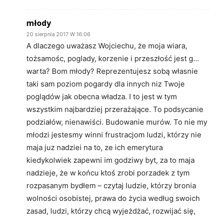
młody
20 sierpnia 2017 W 16:06
A dlaczego uważasz Wojciechu, że moja wiara,
tożsamośc, poglady, korzenie i przeszłość jest g…
warta? Bom młody? Reprezentujesz sobą własnie
taki sam poziom pogardy dla innych niz Twoje
poglądów jak obecna władza. I to jest w tym
wszystkim najbardziej przerażające. To podsycanie
podziałów, nienawiści. Budowanie murów. To nie my
młodzi jestesmy winni frustracjom ludzi, którzy nie
maja juz nadziei na to, ze ich emerytura
kiedykolwiek zapewni im godziwy byt, za to maja
nadzieje, że w końcu ktoś zrobi porzadek z tym
rozpasanym bydłem – czytaj ludzie, którzy bronia
wolności osobistej, prawa do życia według swoich
zasad, ludzi, którzy chcą wyjeżdżać, rozwijać się,