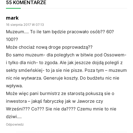
55 KOMENTARZE
mark
16 sierpnia 2017 W 07:13
Muzeum…. To ile tam będzie pracowało osób?? 60?
100??
Może chociaż nową droge poprowadzą??
Bo samo muzeum- dla poległych w bitwie pod Ossowem-
i tylko dla nich- to zgoda. Ale jak jeszcze dojdą polegli z
sekty smóeńskiej- to ja sie nie pisze. Poza tym – muzeum
nic nie wytwarza. Generuje koszty. Do budżetu nic nie
wpływa.
Może więc pani burmistrz ze starostą pokuszą sie o
inwestora – jakąś fabryczkę jak w Jaworze czy
Wrześni??? Co??? Sie nie da???? Czemu mnie to nie
dziwi….
Odpowiedz