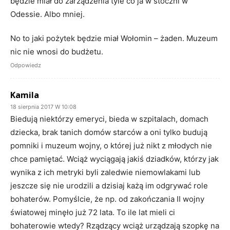
będzie miał do zarządzenia tyle co ja w stoczni w
Odessie. Albo mniej.
No to jaki pożytek będzie miał Wołomin – żaden. Muzeum
nic nie wnosi do budżetu.
Odpowiedz
Kamila
18 sierpnia 2017 W 10:08
Biedują niektórzy emeryci, bieda w szpitalach, domach
dziecka, brak tanich domów starców a oni tylko budują
pomniki i muzeum wojny, o której już nikt z młodych nie
chce pamiętać. Wciąż wyciągają jakiś dziadków, którzy jak
wynika z ich metryki byli zaledwie niemowlakami lub
jeszcze się nie urodzili a dzisiaj każą im odgrywać role
bohaterów. Pomyślcie, że np. od zakończania II wojny
światowej minęło już 72 lata. To ile lat mieli ci
bohaterowie wtedy? Rządzący wciąż urządzają szopkę na