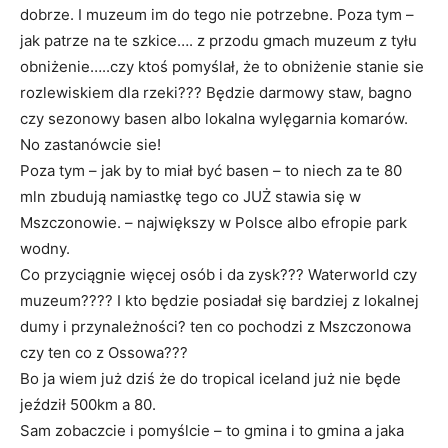
dobrze. I muzeum im do tego nie potrzebne. Poza tym –
jak patrze na te szkice…. z przodu gmach muzeum z tyłu
obniżenie…..czy ktoś pomyślał, że to obniżenie stanie sie
rozlewiskiem dla rzeki??? Będzie darmowy staw, bagno
czy sezonowy basen albo lokalna wylęgarnia komarów.
No zastanówcie sie!
Poza tym – jak by to miał być basen – to niech za te 80
mln zbudują namiastkę tego co JUŻ stawia się w
Mszczonowie. – największy w Polsce albo efropie park
wodny.
Co przyciągnie więcej osób i da zysk??? Waterworld czy
muzeum???? I kto będzie posiadał się bardziej z lokalnej
dumy i przynależności? ten co pochodzi z Mszczonowa
czy ten co z Ossowa???
Bo ja wiem już dziś że do tropical iceland już nie będe
jeździł 500km a 80.
Sam zobaczcie i pomyślcie – to gmina i to gmina a jaka