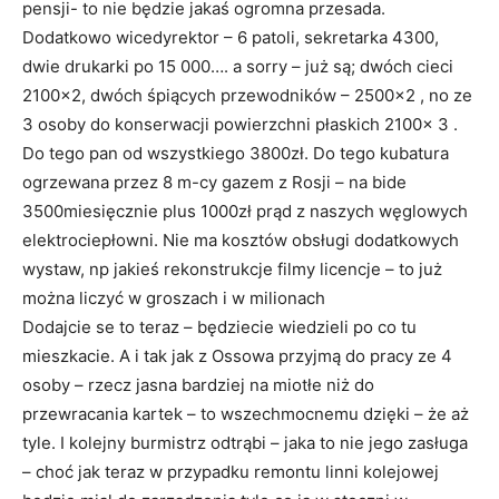
pensji- to nie będzie jakaś ogromna przesada.
Dodatkowo wicedyrektor – 6 patoli, sekretarka 4300,
dwie drukarki po 15 000…. a sorry – już są; dwóch cieci
2100×2, dwóch śpiących przewodników – 2500×2 , no ze
3 osoby do konserwacji powierzchni płaskich 2100x 3 .
Do tego pan od wszystkiego 3800zł. Do tego kubatura
ogrzewana przez 8 m-cy gazem z Rosji – na bide
3500miesięcznie plus 1000zł prąd z naszych węglowych
elektrociepłowni. Nie ma kosztów obsługi dodatkowych
wystaw, np jakieś rekonstrukcje filmy licencje – to już
można liczyć w groszach i w milionach
Dodajcie se to teraz – będziecie wiedzieli po co tu
mieszkacie. A i tak jak z Ossowa przyjmą do pracy ze 4
osoby – rzecz jasna bardziej na miotłe niż do
przewracania kartek – to wszechmocnemu dzięki – że aż
tyle. I kolejny burmistrz odtrąbi – jaka to nie jego zasługa
– choć jak teraz w przypadku remontu linni kolejowej