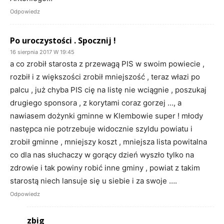
Odpowiedz
Po uroczystości . Spocznij !
16 sierpnia 2017 W 19:45
a co zrobił starosta z przewagą PIS w swoim powiecie ,
rozbił i z większości zrobił mniejszość , teraz włazi po
palcu , już chyba PIS cię na listę nie wciągnie , poszukaj
drugiego sponsora , z korytami coraz gorzej …, a
nawiasem dożynki gminne w Klembowie super ! młody
następca nie potrzebuje widocznie szyldu powiatu i
zrobił gminne , mniejszy koszt , mniejsza lista powitalna
co dla nas słuchaczy w gorący dzień wyszło tylko na
zdrowie i tak powiny robić inne gminy , powiat z takim
starostą niech lansuje się u siebie i za swoje ….
Odpowiedz
zbig