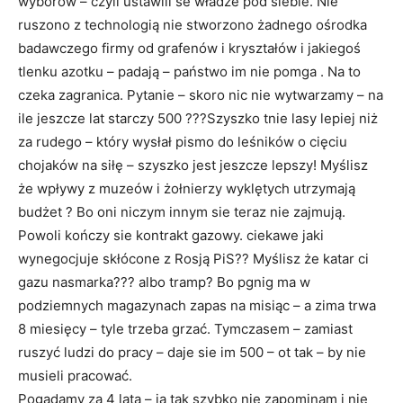
wyborów – czyli ustawili se władze pod siebie. Nie
ruszono z technologią nie stworzono żadnego ośrodka
badawczego firmy od grafenów i kryształów i jakiegoś
tlenku azotku – padają – państwo im nie pomga . Na to
czeka zagranica. Pytanie – skoro nic nie wytwarzamy – na
ile jeszcze lat starczy 500 ???Szyszko tnie lasy lepiej niż
za rudego – który wysłał pismo do leśników o cięciu
chojaków na siłę – szyszko jest jeszcze lepszy! Myślisz
że wpływy z muzeów i żołnierzy wyklętych utrzymają
budżet ? Bo oni niczym innym sie teraz nie zajmują.
Powoli kończy sie kontrakt gazowy. ciekawe jaki
wynegocjuje skłócone z Rosją PiS?? Myślisz że katar ci
gazu nasmarka??? albo tramp? Bo pgnig ma w
podziemnych magazynach zapas na misiąc – a zima trwa
8 miesięcy – tyle trzeba grzać. Tymczasem – zamiast
ruszyć ludzi do pracy – daje sie im 500 – ot tak – by nie
musieli pracować.
Pogadamy za 4 lata – ja tak szybko nie zapominam i nie