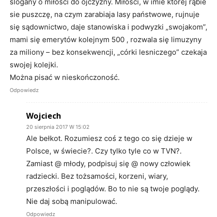
slogany o miłosci do ojczyzny. Miłosci, w imie której rąbie
sie puszczę, na czym zarabiaja lasy państwowe, rujnuje
się sądownictwo, daje stanowiska i podwyzki „swojakom”,
mami się emerytów kolejnym 500 , rozwala się limuzyny
za miliony – bez konsekwencji, „córki lesniczego” czekaja
swojej kolejki.
Można pisać w nieskończoność.
Odpowiedz
Wojciech
20 sierpnia 2017 W 15:02
Ale bełkot. Rozumiesz coś z tego co się dzieje w
Polsce, w świecie?. Czy tylko tyle co w TVN?.
Zamiast @ młody, podpisuj się @ nowy człowiek
radziecki. Bez tożsamości, korzeni, wiary,
przeszłości i poglądów. Bo to nie są twoje poglądy.
Nie daj sobą manipulować.
Odpowiedz