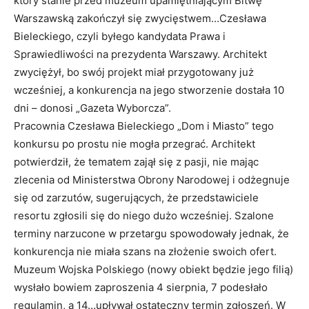
który stanie przed muzeum upamiętniającym Bitwę
Warszawską zakończył się zwycięstwem…Czesława
Bieleckiego, czyli byłego kandydata Prawa i
Sprawiedliwości na prezydenta Warszawy. Architekt
zwyciężył, bo swój projekt miał przygotowany już
wcześniej, a konkurencja na jego stworzenie dostała 10
dni – donosi „Gazeta Wyborcza”.
Pracownia Czesława Bieleckiego „Dom i Miasto” tego
konkursu po prostu nie mogła przegrać. Architekt
potwierdził, że tematem zajął się z pasji, nie mając
zlecenia od Ministerstwa Obrony Narodowej i odżegnuje
się od zarzutów, sugerujących, że przedstawiciele
resortu zgłosili się do niego dużo wcześniej. Szalone
terminy narzucone w przetargu spowodowały jednak, że
konkurencja nie miała szans na złożenie swoich ofert.
Muzeum Wojska Polskiego (nowy obiekt będzie jego filią)
wysłało bowiem zaproszenia 4 sierpnia, 7 podesłało
regulamin, a 14…upływał ostateczny termin zgłoszeń. W