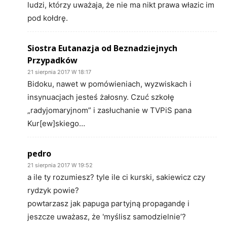
ludzi, którzy uważaja, że nie ma nikt prawa włazic im
pod kołdrę.
Siostra Eutanazja od Beznadziejnych
Przypadków
21 sierpnia 2017 W 18:17
Bidoku, nawet w pomówieniach, wyzwiskach i
insynuacjach jesteś żałosny. Czuć szkołę
„radyjomaryjnom” i zasłuchanie w TVPiS pana
Kur[ew]skiego…
pedro
21 sierpnia 2017 W 19:52
a ile ty rozumiesz? tyle ile ci kurski, sakiewicz czy
rydzyk powie?
powtarzasz jak papuga partyjną propagandę i
jeszcze uważasz, że 'myślisz samodzielnie’?