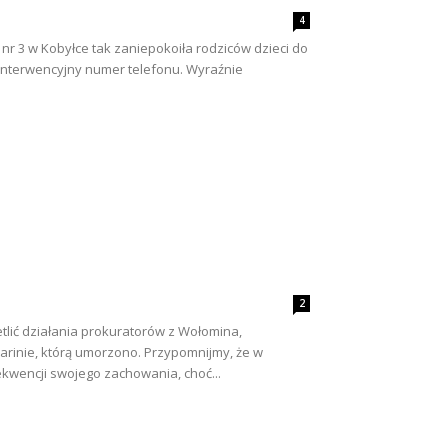
4
r 3 w Kobyłce tak zaniepokoiła rodziców dzieci do
 interwencyjny numer telefonu. Wyraźnie
2
tlić działania prokuratorów z Wołomina,
rinie, którą umorzono. Przypomnijmy, że w
wencji swojego zachowania, choć...