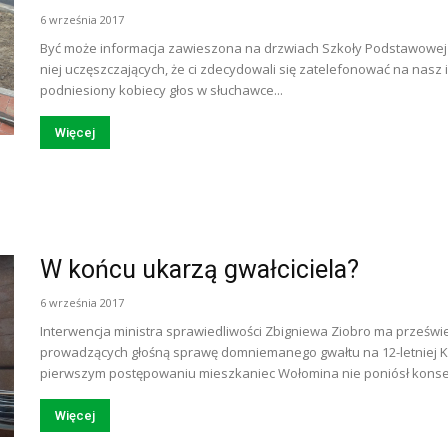
6 września 2017
Być może informacja zawieszona na drzwiach Szkoły Podstawowej n
niej uczęszczających, że ci zdecydowali się zatelefonować na nasz
podniesiony kobiecy głos w słuchawce...
Więcej
W końcu ukarzą gwałciciela?
6 września 2017
Interwencja ministra sprawiedliwości Zbigniewa Ziobro ma prześwie
prowadzących głośną sprawę domniemanego gwałtu na 12-letniej Ka
pierwszym postępowaniu mieszkaniec Wołomina nie poniósł konsek
Więcej