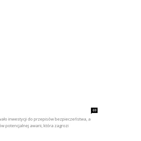
69
sowało inwestycji do przepisów bezpieczeństwa, a
 potencjalnej awarii, która zagrozi
.