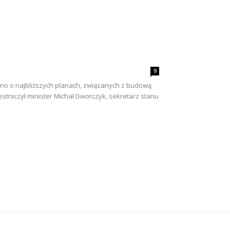
9
ano o najbliższych planach, związanych z budową
tniczył minister Michał Dworczyk, sekretarz stanu