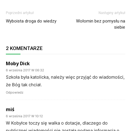
Poprzedni artykuł
Następny artykuł
Wyboista droga do wiedzy
Wołomin bez pomysłu na
siebie
2 KOMENTARZE
Moby Dick
6 września 2017 W 06:32
Szkoła była katolicka, należy więc przyjąć do wiadomości,
że Bóg tak chciał.
Odpowiedz
miś
6 września 2017 W 10:12
W Kobyłce toczy się walka o dotacje, dlaczego do
publicznej wiadomości nie została podana informacja o