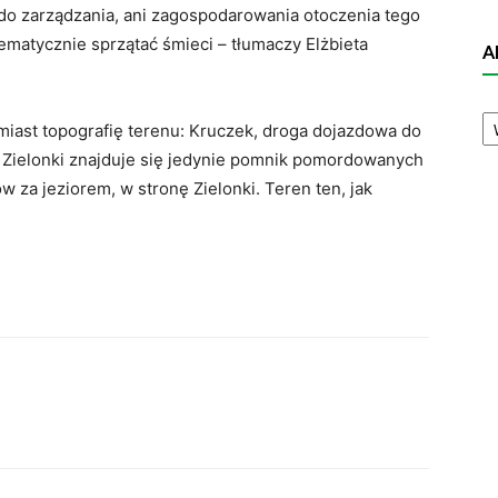
o zarządzania, ani zagospodarowania otoczenia tego
ematycznie sprzątać śmieci – tłumaczy Elżbieta
A
A
miast topografię terenu: Kruczek, droga dojazdowa do
N
ie Zielonki znajduje się jedynie pomnik pomordowanych
w za jeziorem, w stronę Zielonki. Teren ten, jak