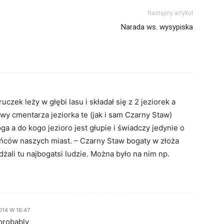
Następny artykuł
Narada ws. wysypiska
czek leży w głębi lasu i składał się z 2 jeziorek a
y cmentarza jeziorka te (jak i sam Czarny Staw)
ga a do kogo jezioro jest głupie i świadczy jedynie o
ńców naszych miast. – Czarny Staw bogaty w złoża
żali tu najbogatsi ludzie. Można było na nim np.
014 W 16:47
 probably