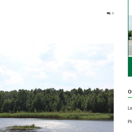
3
O
Lo
P