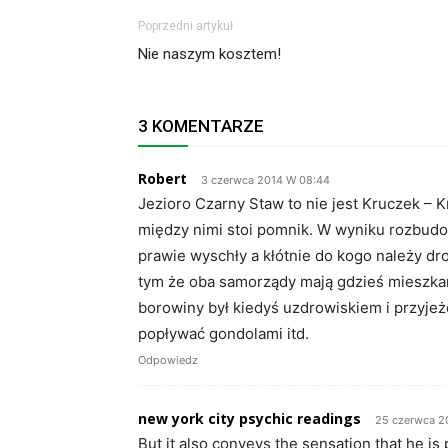
Poprzedni artykuł
Nie naszym kosztem!
3 KOMENTARZE
Robert
3 czerwca 2014 W 08:44
Jezioro Czarny Staw to nie jest Kruczek – Kru
między nimi stoi pomnik. W wyniku rozbudow
prawie wyschły a kłótnie do kogo należy dro
tym że oba samorządy mają gdzieś mieszka
borowiny był kiedyś uzdrowiskiem i przyjeżd
popływać gondolami itd.
Odpowiedz
new york city psychic readings
25 czerwca 2
But it also conveys the sensation that he is