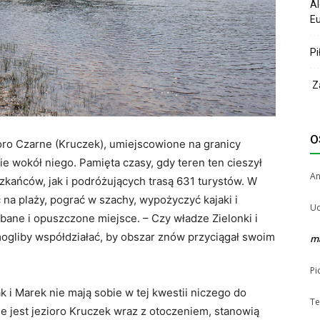
Al
Eu
Pi
Za
O
oro Czarne (Kruczek), umiejscowione na granicy
ie wokół niego. Pamięta czasy, gdy teren ten cieszył
A
ańców, jak i podróżujących trasą 631 turystów. W
na plaży, pograć w szachy, wypożyczyć kajaki i
Uc
bane i opuszczone miejsce. – Czy władze Zielonki i
ogliby współdziałać, by obszar znów przyciągał swoim
m
Pi
k i Marek nie mają sobie w tej kwestii niczego do
Te
e jest jezioro Kruczek wraz z otoczeniem, stanowią