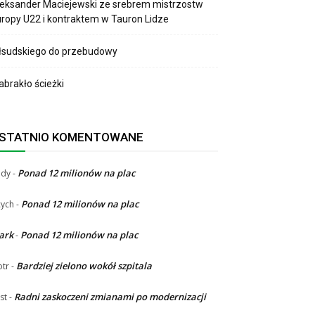
eksander Maciejewski ze srebrem mistrzostw
ropy U22 i kontraktem w Tauron Lidze
łsudskiego do przebudowy
brakło ścieżki
STATNIO KOMENTOWANE
Ponad 12 milionów na plac
ndy
-
Ponad 12 milionów na plac
ych
-
ark
Ponad 12 milionów na plac
-
Bardziej zielono wokół szpitala
otr
-
Radni zaskoczeni zmianami po modernizacji
st
-