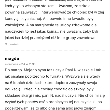
kadry tylko własnym stołkami. Uważam, ze szkoła
powinna zauważyć i interweniować że chłopiec był w złej
kondycji psychicznej. Ale pewnie inne kwestie były
ważniejsze. A na marginesie te urlopy zdrowotne dla
nauczycieli to jest jakaś kpina… nie uważam, żeby byli
jakoś bardziej przeciążeni niż inne grupy zawodowe.
Odpowiedz
magda
4 czerwca 2014 W 11:38
Do margo. Mojego syna tez uczyła Pani N w szkole i tak
jak pisałam poprzednio to furiatka. Wyżywała sie wtedy
na 6 letnich dzieciach, które dopiero zaczynały swoja
edukację. Dzieci nie chciały chodzic do szkoły, były
skladane skargi i nic. pani N. nadal uczyła. Nie chce mi się
czytać tych postów osób broniących tej nauczycielki, bo
podejrzewam, ze to albo ona sama albo jacys znajomi.