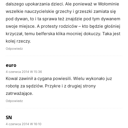
dalszego upokarzania dzieci. Ale ponieważ w Wołominie
wszelkie nauczycielskie grzechy i grzeszki zamiata się
pod dywan, to i ta sprawa też znajdzie pod tym dywanem
swoje miejsce. A protesty rodziców – kto będzie głośniej
krzyczał, temu belferska klika mocniej dokuczy. Taka jest
kolej rzeczy.
Odpowiedz
euro
4 czerwca 2014 W 15:36
Kowal zawinił a cygana powiesili. Wielu wykonało juz
robotę za sędziów. Przykre i z drugiej strony
zatrważające.
Odpowiedz
SN
4 czerwca 2014 W 16:10