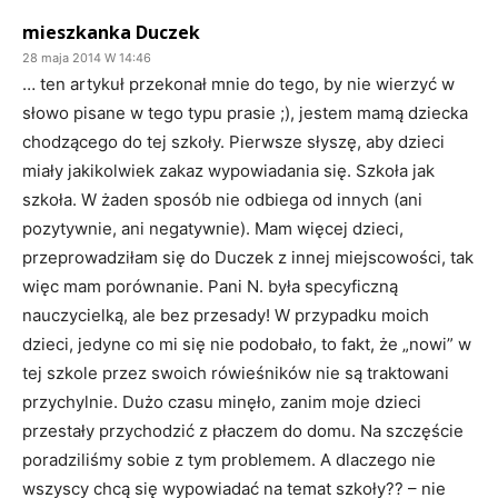
mieszkanka Duczek
28 maja 2014 W 14:46
… ten artykuł przekonał mnie do tego, by nie wierzyć w
słowo pisane w tego typu prasie ;), jestem mamą dziecka
chodzącego do tej szkoły. Pierwsze słyszę, aby dzieci
miały jakikolwiek zakaz wypowiadania się. Szkoła jak
szkoła. W żaden sposób nie odbiega od innych (ani
pozytywnie, ani negatywnie). Mam więcej dzieci,
przeprowadziłam się do Duczek z innej miejscowości, tak
więc mam porównanie. Pani N. była specyficzną
nauczycielką, ale bez przesady! W przypadku moich
dzieci, jedyne co mi się nie podobało, to fakt, że „nowi” w
tej szkole przez swoich rówieśników nie są traktowani
przychylnie. Dużo czasu minęło, zanim moje dzieci
przestały przychodzić z płaczem do domu. Na szczęście
poradziliśmy sobie z tym problemem. A dlaczego nie
wszyscy chcą się wypowiadać na temat szkoły?? – nie