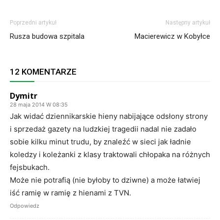
Poprzedni artykuł
Następny artykuł
Rusza budowa szpitala
Macierewicz w Kobyłce
12 KOMENTARZE
Dymitr
28 maja 2014 W 08:35
Jak widać dziennikarskie hieny nabijające odsłony strony
i sprzedaż gazety na ludzkiej tragedii nadal nie zadało
sobie kilku minut trudu, by znaleźć w sieci jak ładnie
koledzy i koleżanki z klasy traktowali chłopaka na różnych
fejsbukach.
Może nie potrafią (nie byłoby to dziwne) a może łatwiej
iść ramię w ramię z hienami z TVN.
Odpowiedz