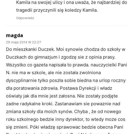
Kamila na swojej ulicy i ona uważa, że najbardziej do
tragedii przyczynili się koledzy Kamila.
Odpowiedz
magda
29 maja 2014 W 22:27
Do mieszkanki Duczek. Moi synowie chodza do szkoły w
Duczkach do gimnazjum i zgodzę sie z opinia prasy.
Wszystko co gazeta napisała to prawda. nauczycielki Pani
N. nie ma w szkole, ale nie została zwolniona
dyscyplinarnie tylko poszła sobie biedna na urlop roczny
dla poratowania zdrowia. Postawa Dyrekcji i władz
oświaty jak dla mnie jest załosna. Nie zostały podjęte
zadne radykalne kroki. Zastanawiam sie powaznie nad
zmiana szkoły dla moich synów. Chyba , że od nowego
roku szkolnego bedzie inny dyrektor, to wtedy moze cos
się zmieni. Póki władzę sprawowac bedzie obecna Pani