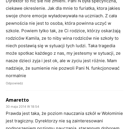
Dyrektor to nic sie nie zmieni. Pani N była specyficzna,
ciekawe okreslenie. Jak dla mnie to furiatka, ktora jakies
swoje chore emocje wyładowywała na uczniach. Z cała
pewnościa nie jest to osoba, która powinna uczyć w
szkole. Powiem tylko tak, ze Ci rodzice, którzy oskarżają
rodziców Kamila, ze to niby wina rodziców nie szkoły to
niech postawią się w sytuacji tych ludzi. Taka tragedia
może spotkac każdego z nas, my jestesmy w sytuacji, ze
nasze dzieci zyja i jest ok, ale w zyciu jest różnie. Mam
nadzieje, że sumienie nie pozwoli Pani N. funkcjonować
normalnie
Odpowiedz
Amaretto
30 maja 2014 W 18:54
Prawda jest taka, że poziom nauczania szkół w Wołominie
jest tragiczny. Dyrektorzy nie są zainteresowani
podnoszeniem poziomu nauczania, starannym doborem