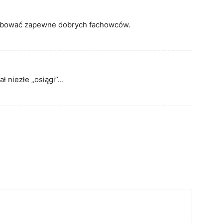
zebować zapewne dobrych fachowców.
ł niezłe „osiągi”…