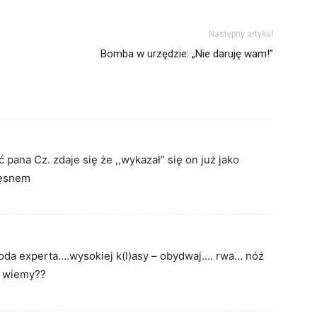
Następny artykuł
Bomba w urzędzie: „Nie daruję wam!”
pana Cz. zdaje się że ,,wykazał” się on już jako
zęsnem
koda experta….wysokiej k(l)asy – obydwaj…. rwa… nóż
ie wiemy??