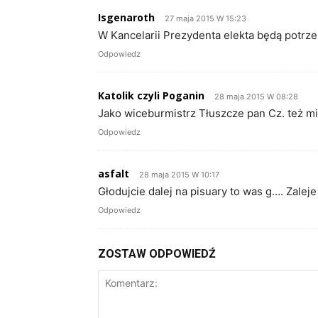
Isgenaroth
27 maja 2015 W 15:23
W Kancelarii Prezydenta elekta będą potr
Odpowiedz
Katolik czyli Poganin
28 maja 2015 W 08:28
Jako wiceburmistrz Tłuszcze pan Cz. też mia
Odpowiedz
asfalt
28 maja 2015 W 10:17
Głodujcie dalej na pisuary to was g…. Zaleje
Odpowiedz
ZOSTAW ODPOWIEDŹ