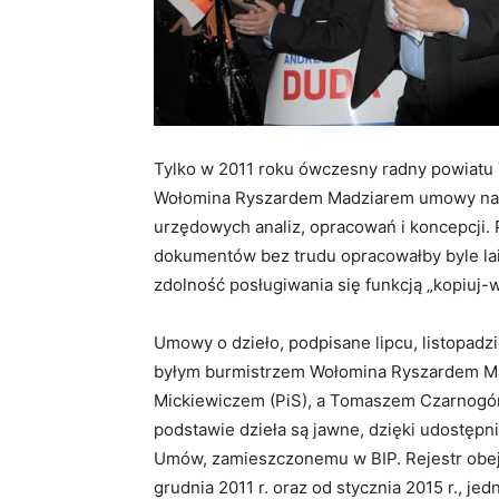
Tylko w 2011 roku ówczesny radny powiatu
Wołomina Ryszardem Madziarem umowy na bli
urzędowych analiz, opracowań i koncepcji.
dokumentów bez trudu opracowałby byle lai
zdolność posługiwania się funkcją „kopiuj-w
Umowy o dzieło, podpisane lipcu, listopadz
byłym burmistrzem Wołomina Ryszardem Ma
Mickiewiczem (PiS), a Tomaszem Czarnogórs
podstawie dzieła są jawne, dzięki udostęp
Umów, zamieszczonemu w BIP. Rejestr obejm
grudnia 2011 r. oraz od stycznia 2015 r., j