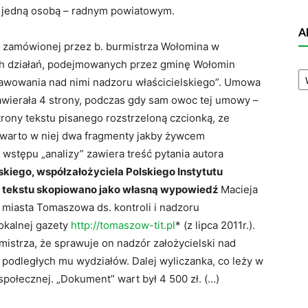
z jedną osobą – radnym powiatowym.
A
a zamówionej przez b. burmistrza Wołomina w
ych działań, podejmowanych przez gminę Wołomin
A
N
rawowania nad nimi nadzoru właścicielskiego”. Umowa
wierała 4 strony, podczas gdy sam owoc tej umowy –
strony tekstu pisanego rozstrzeloną czcionką, ze
warto w niej dwa fragmenty jakby żywcem
t wstępu „analizy” zawiera treść pytania autora
kiego, współzałożyciela Polskiego Instytutu
i tekstu skopiowano jako własną wypowiedź
Macieja
miasta Tomaszowa ds. kontroli i nadzoru
lokalnej gazety
http://tomaszow-tit.pl
* (z lipca 2011r.).
istrza, że sprawuje on nadzór założycielski nad
podległych mu wydziałów. Dalej wyliczanka, co leży w
 społecznej. „Dokument” wart był 4 500 zł. (…)