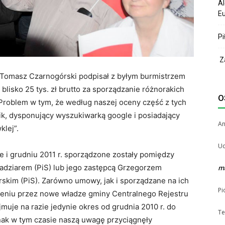
Al
Eu
Pi
Za
 Tomasz Czarnogórski podpisał z byłym burmistrzem
sko 25 tys. zł brutto za sporządzanie różnorakich
O
 Problem w tym, że według naszej oceny część z tych
k, dysponujący wyszukiwarką google i posiadający
A
klej”.
Uc
ie i grudniu 2011 r. sporządzone zostały pomiędzy
dziarem (PiS) lub jego zastępcą Grzegorzem
m
kim (PiS). Zarówno umowy, jak i sporządzane na ich
Pi
nieniu przez nowe władze gminy Centralnego Rejestru
uje na razie jedynie okres od grudnia 2010 r. do
Te
ednak w tym czasie naszą uwagę przyciągnęły