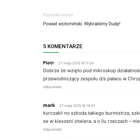
Poprzedni artykuł
Powiat wołomiński: Wybraliśmy Dudę!
5 KOMENTARZE
Piotr
27 maja 2015 W 11:54
Dobrze że wzięto pod mikroskop działalność 
przewodniczący zespołu d/s pałacu w Chr
Odpowiedz
mark
27 maja 2015 W 14:07
kurczaki! no szkoda takiego burmistrza, sz
se w kieszeni otwiera. a o ilu rzeczach – n
Odpowiedz