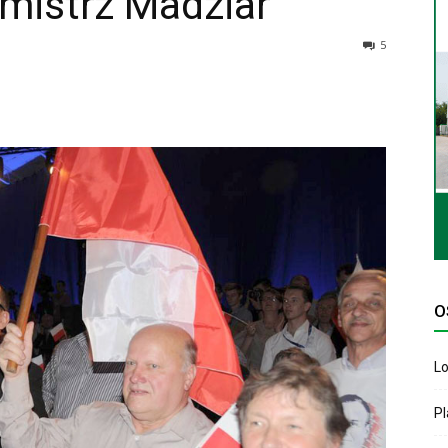
mistrz Madziar
5
O
Lo
P