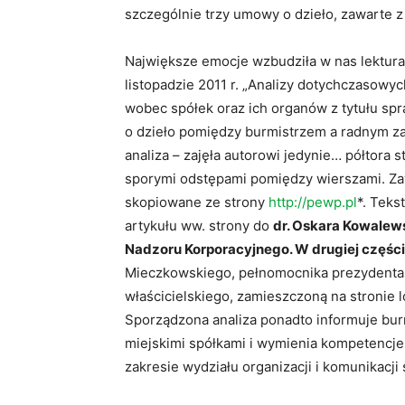
szczególnie trzy umowy o dzieło, zawarte 
Największe emocje wzbudziła w nas lektur
listopadzie 2011 r. „Analizy dotychczasow
wobec spółek oraz ich organów z tytułu sp
o dzieło pomiędzy burmistrzem a radnym za
analiza – zajęła autorowi jedynie… półtora 
sporymi odstępami pomiędzy wierszami. Za
skopiowane ze strony
http://pewp.pl
*. Teks
artykułu ww. strony do
dr. Oskara Kowalews
Nadzoru Korporacyjnego. W drugiej częśc
Mieczkowskiego, pełnomocnika prezydenta 
właścicielskiego, zamieszczoną na stronie 
Sporządzona analiza ponadto informuje burm
miejskimi spółkami i wymienia kompetencje 
zakresie wydziału organizacji i komunikacji