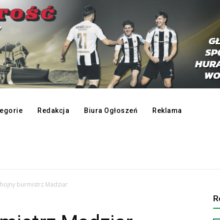
egorie
Redakcja
Biura Ogłoszeń
Reklama
hojny burmistrz Madziar
R