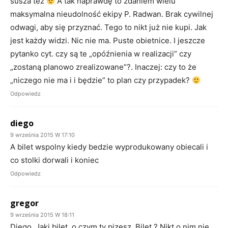
susza też
A tak naprawdę to zdaniem wielu
maksymalna nieudolność ekipy P. Radwan. Brak cywilnej
odwagi, aby się przyznać. Tego to nikt już nie kupi. Jak
jest każdy widzi. Nic nie ma. Puste obietnice. I jeszcze
pytanko cyt. czy są te „opóźnienia w realizacji” czy
„zostaną planowo zrealizowane”?. Inaczej: czy to że
„niczego nie ma i i będzie” to plan czy przypadek?
Odpowiedz
diego
9 września 2015 W 17:10
A bilet wspolny kiedy bedzie wyprodukowany obiecali i
co stolki dorwali i koniec
Odpowiedz
gregor
9 września 2015 W 18:11
Diego. Jaki bilet, o czym ty pizesz. Bilet ? Nikt o nim nie