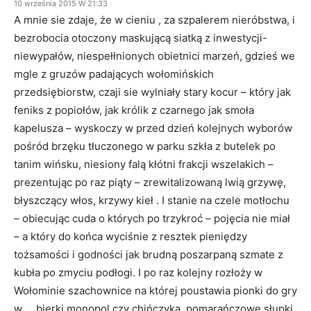
10 września 2015 W 21:33
A mnie sie zdaje, że w cieniu , za szpalerem nieróbstwa, i
bezrobocia otoczony maskującą siatką z inwestycji-
niewypałów, niespełłnionych obietnici marzeń, gdzieś we
mgle z gruzów padających wołomińskich
przedsiębiorstw, czaji sie wylniały stary kocur – który jak
feniks z popiołów, jak królik z czarnego jak smoła
kapelusza – wyskoczy w przed dzień kolejnych wyborów
pośród brzęku tłuczonego w parku szkła z butelek po
tanim wińsku, niesiony falą kłótni frakcji wszelakich –
prezentując po raz piąty – zrewitalizowaną lwią grzywę,
błyszczący włos, krzywy kieł . I stanie na czele motłochu
– obiecując cuda o których po trzykroć – pojęcia nie miał
– a który do końca wyciśnie z resztek pieniędzy
tożsamości i godności jak brudną poszarpaną szmate z
kubła po zmyciu podłogi. I po raz kolejny rozłoży w
Wołominie szachownice na której poustawia pionki do gry
w ….bierki monopol czy chińczyka, pomarańczowe słupki