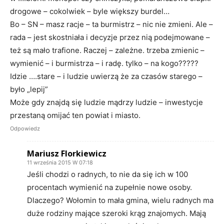
drogowe – cokolwiek – byle większy burdel…
Bo – SN – masz racje – ta burmistrz – nic nie zmieni. Ale –
rada – jest skostniała i decyzje przez nią podejmowane –
też są mało trafione. Raczej – zależne. trzeba zmienic –
wymienić – i burmistrza – i radę. tylko – na kogo?????
Idzie ….stare – i ludzie uwierzą że za czasów starego –
było „lepij”
Może gdy znajdą się ludzie mądrzy ludzie – inwestycje
przestaną omijać ten powiat i miasto.
Odpowiedz
Mariusz Florkiewicz
11 września 2015 W 07:18
Jeśli chodzi o radnych, to nie da się ich w 100
procentach wymienić na zupełnie nowe osoby.
Dlaczego? Wołomin to mała gmina, wielu radnych ma
duże rodziny mające szeroki krąg znajomych. Mają