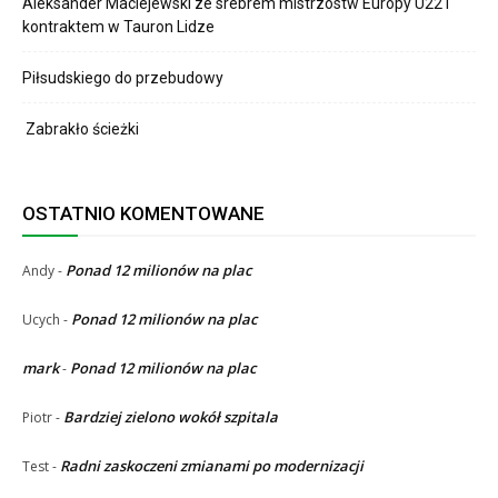
Aleksander Maciejewski ze srebrem mistrzostw Europy U22 i
kontraktem w Tauron Lidze
Piłsudskiego do przebudowy
Zabrakło ścieżki
OSTATNIO KOMENTOWANE
Ponad 12 milionów na plac
Andy
-
Ponad 12 milionów na plac
Ucych
-
mark
Ponad 12 milionów na plac
-
Bardziej zielono wokół szpitala
Piotr
-
Radni zaskoczeni zmianami po modernizacji
Test
-