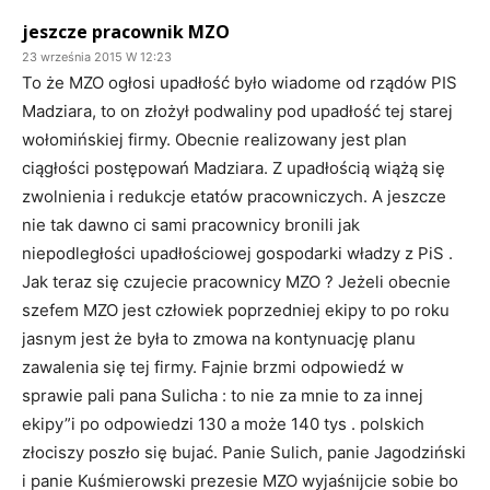
jeszcze pracownik MZO
23 września 2015 W 12:23
To że MZO ogłosi upadłość było wiadome od rządów PIS
Madziara, to on złożył podwaliny pod upadłość tej starej
wołomińskiej firmy. Obecnie realizowany jest plan
ciągłości postępowań Madziara. Z upadłością wiążą się
zwolnienia i redukcje etatów pracowniczych. A jeszcze
nie tak dawno ci sami pracownicy bronili jak
niepodległości upadłościowej gospodarki władzy z PiS .
Jak teraz się czujecie pracownicy MZO ? Jeżeli obecnie
szefem MZO jest człowiek poprzedniej ekipy to po roku
jasnym jest że była to zmowa na kontynuację planu
zawalenia się tej firmy. Fajnie brzmi odpowiedź w
sprawie pali pana Sulicha : to nie za mnie to za innej
ekipy”i po odpowiedzi 130 a może 140 tys . polskich
złociszy poszło się bujać. Panie Sulich, panie Jagodziński
i panie Kuśmierowski prezesie MZO wyjaśnijcie sobie bo