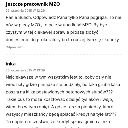
jeszcze pracownik MZO
23 września 2015 W 12:29
Panie Sulich. Odpowiedz Pana tylko Pana pogrąża. To nie
nóż w plecy MZO , to pale w upadłość MZO. By być
czystym w tej ciekawej sprawie proszę złożyć
doniesienie do prokuratury bo to raczej tym się skończy.
Odpowiedz
inka
23 września 2015 W 13:39
Najciekawsze w tym wszystkim jest to, coby osły nie
wiedziały gdzie piniądze sie podziały, bo taka gruba kasa
poszła na kilka postawionych betonowych słupów???
Takie cus to może kosztowac dzisięć tysiaków i wsjo,
wiem bo w tym robię/. A gdzie reszta pieniedzy, które
wszyscy mieszkańcy będą spłacać kredyt na tyle lat???
To dopiero oszustwo, że kredyt spłaca gmina a mzo