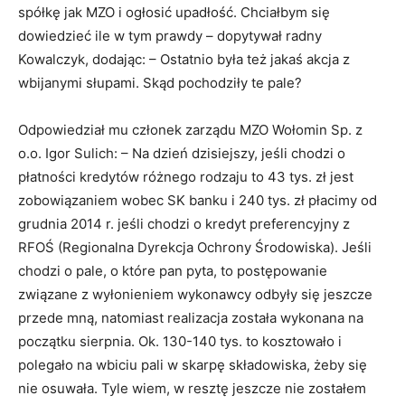
spółkę jak MZO i ogłosić upadłość. Chciałbym się
dowiedzieć ile w tym prawdy – dopytywał radny
Kowalczyk, dodając: – Ostatnio była też jakaś akcja z
wbijanymi słupami. Skąd pochodziły te pale?
Odpowiedział mu członek zarządu MZO Wołomin Sp. z
o.o. Igor Sulich: – Na dzień dzisiejszy, jeśli chodzi o
płatności kredytów różnego rodzaju to 43 tys. zł jest
zobowiązaniem wobec SK banku i 240 tys. zł płacimy od
grudnia 2014 r. jeśli chodzi o kredyt preferencyjny z
RFOŚ (Regionalna Dyrekcja Ochrony Środowiska). Jeśli
chodzi o pale, o które pan pyta, to postępowanie
związane z wyłonieniem wykonawcy odbyły się jeszcze
przede mną, natomiast realizacja została wykonana na
początku sierpnia. Ok. 130-140 tys. to kosztowało i
polegało na wbiciu pali w skarpę składowiska, żeby się
nie osuwała. Tyle wiem, w resztę jeszcze nie zostałem