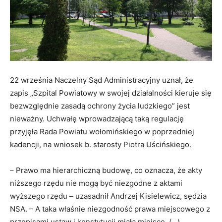
22 września Naczelny Sąd Administracyjny uznał, że
zapis „Szpital Powiatowy w swojej działalności kieruje się
bezwzględnie zasadą ochrony życia ludzkiego” jest
nieważny. Uchwałę wprowadzającą taką regulację
przyjęła Rada Powiatu wołomińskiego w poprzedniej
kadencji, na wniosek b. starosty Piotra Uścińskiego.
– Prawo ma hierarchiczną budowę, co oznacza, że akty
niższego rzędu nie mogą być niezgodne z aktami
wyższego rzędu – uzasadnił Andrzej Kisielewicz, sędzia
NSA. – A taka właśnie niezgodność prawa miejscowego z
przepisami ustaw i konstytucji miała miejsce. (…)