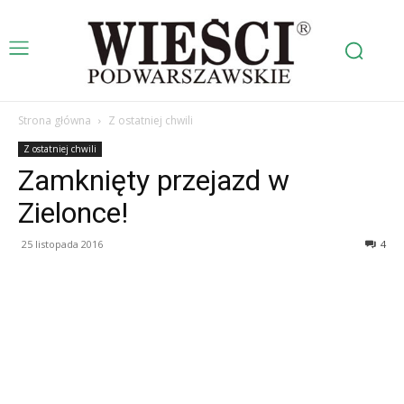
Strona główna
Z ostatniej chwili
Z ostatniej chwili
Zamknięty przejazd w
Zielonce!
25 listopada 2016
4