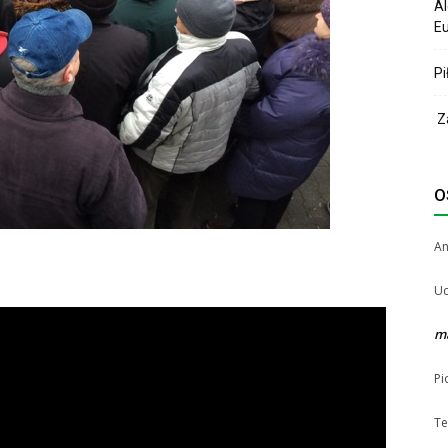
Al
Eu
Pi
Za
O
A
Uc
m
Pi
Te