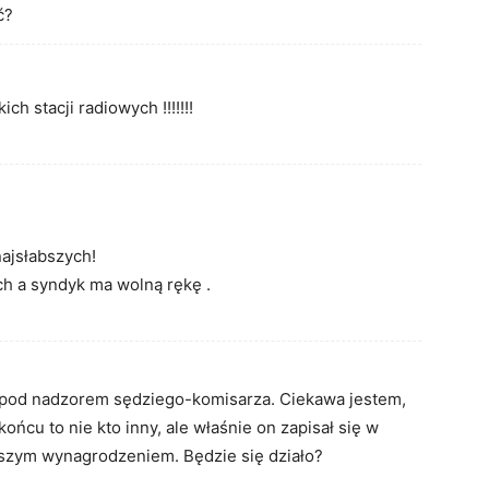
ć?
ch stacji radiowych !!!!!!!
najsłabszych!
h a syndyk ma wolną rękę .
a pod nadzorem sędziego-komisarza. Ciekawa jestem,
ńcu to nie kto inny, ale właśnie on zapisał się w
yższym wynagrodzeniem. Będzie się działo?