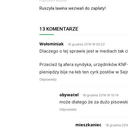
Poprzedni artykuł
Ruszyła lawina wezwań do zapłaty!
13 KOMENTARZE
Wołominiak
18 grudnia 2016 W 00:22
Dlaczego o tej sprawie jest w mediach tak c
Przecież tą afera syndyka, urzędników KN
pieniędzy bije na łeb ten cyrk posłów w Sej
Odpowiedz
obywatel
18 grudnia 2016 W 10:14
może dlatego że za dużo pisowsk
Odpowiedz
mieszkaniec
18 grudnia 201