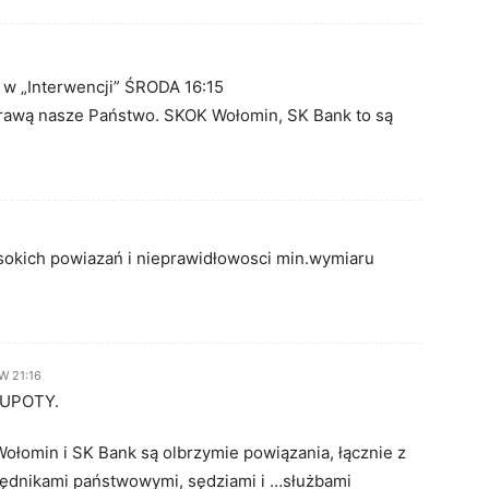
e w „Interwencji” ŚRODA 16:15
prawą nasze Państwo. SKOK Wołomin, SK Bank to są
sokich powiazań i nieprawidłowosci min.wymiaru
 W 21:16
GŁUPOTY.
ołomin i SK Bank są olbrzymie powiązania, łącznie z
ędnikami państwowymi, sędziami i …służbami