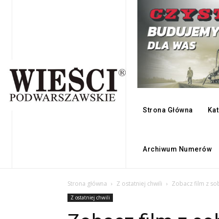
Strona Główna
Kat
Archiwum Numerów
Strona główna
Z ostatniej chwili
Zobacz film z s
Z ostatniej chwili