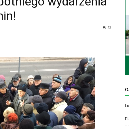
obotniego wydarzenia
in!
13
O
Lo
P