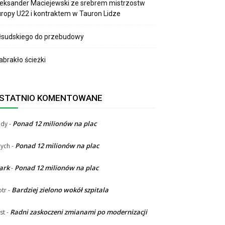
eksander Maciejewski ze srebrem mistrzostw
ropy U22 i kontraktem w Tauron Lidze
łsudskiego do przebudowy
brakło ścieżki
STATNIO KOMENTOWANE
Ponad 12 milionów na plac
ndy
-
Ponad 12 milionów na plac
ych
-
ark
Ponad 12 milionów na plac
-
Bardziej zielono wokół szpitala
otr
-
Radni zaskoczeni zmianami po modernizacji
st
-