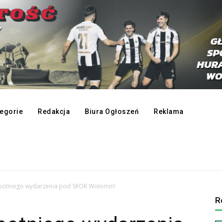
egorie
Redakcja
Biura Ogłoszeń
Reklama
obotniego wydarzenia pod SKOK Wołomin!
R