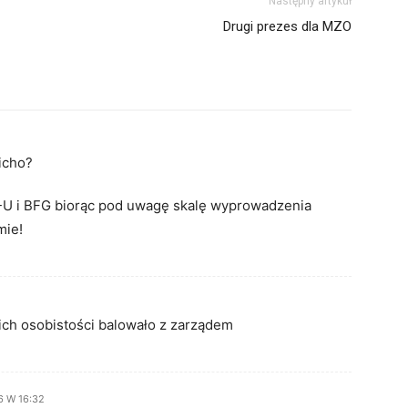
Następny artykuł
Drugi prezes dla MZO
icho?
F-U i BFG biorąc pod uwagę skalę wyprowadzenia
mie!
ich osobistości balowało z zarządem
6 W 16:32