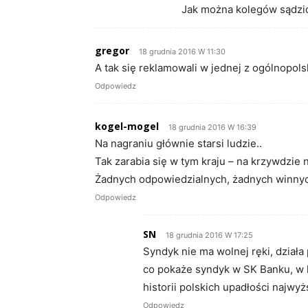
Jak można kolegów sądzi
gregor
18 grudnia 2016 W 11:30
A tak się reklamowali w jednej z ogólnopolski
Odpowiedz
kogel-mogel
18 grudnia 2016 W 16:39
Na nagraniu głównie starsi ludzie..
Tak zarabia się w tym kraju – na krzywdzie 
Żadnych odpowiedzialnych, żadnych winnyc
Odpowiedz
SN
18 grudnia 2016 W 17:25
Syndyk nie ma wolnej ręki, dział
co pokaże syndyk w SK Banku, w ko
historii polskich upadłości najw
Odpowiedz