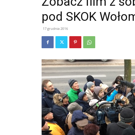
Zobacz film z s
pod SKOK Wołom
17 grudnia 2016