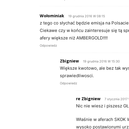
Wołominiak
19 grudnia 2016 W 08:15
z tego co słychać będzie emisja na Polsaci
Ciekawe czy w końcu zainteresuje się tą s
afery większe niż AMBERGOLD!!!!
Odpowiedz
Zbigniew
19 grudnia 2016 W 15:30
Większe kwotowo, ale bez tak wy
sprawiedliwosci.
Odpowiedz
re Zbigniew
7 stycznia 2017
Nic nie wiesz i piszesz 
Właśnie w aferach SKOK W
wysoko postawionymi urz