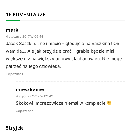
15 KOMENTARZE
mark
4 stycznia 2017 W 09:46
Jacek Saszkin….no i macie – głosujcie na Saszkina ! On
wam da…. Ale jak przyjdzie brać – grabie będzie miał
większe niż największy polowy stachanowiec. Nie moge
patrzeć na tego człowieka.
Odpowiedz
mieszkaniec
4 stycznia 2017 W 09:49
Skokowi imprezowicze niemal w komplecie
Odpowiedz
Stryjek