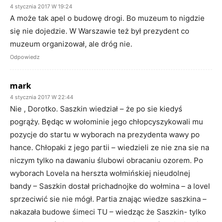
4 stycznia 2017 W 19:24
A może tak apel o budowę drogi. Bo muzeum to nigdzie
się nie dojedzie. W Warszawie też był prezydent co
muzeum organizował, ale dróg nie.
Odpowiedz
mark
4 stycznia 2017 W 22:44
Nie , Dorotko. Saszkin wiedział – że po sie kiedyś
pogrąży. Będąc w wołominie jego chłopcyszykowali mu
pozycje do startu w wyborach na prezydenta wawy po
hance. Chłopaki z jego partii – wiedzieli ze nie zna sie na
niczym tylko na dawaniu ślubowi obracaniu ozorem. Po
wyborach Lovela na herszta wołmińskiej nieudolnej
bandy – Saszkin dostał prichadnojke do wołmina – a lovel
sprzeciwić sie nie mógł. Partia znając wiedze saszkina –
nakazała budowe śimeci TU – wiedząc że Saszkin- tylko