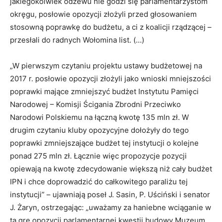
jakiegokolwiek odzewu nie godzi się parlamentarzystom
okręgu, posłowie opozycji złożyli przed głosowaniem
stosowną poprawkę do budżetu, a ci z koalicji rządzącej –
przesłali do radnych Wołomina list. (…)
„W pierwszym czytaniu projektu ustawy budżetowej na
2017 r. posłowie opozycji złożyli jako wnioski mniejszości
poprawki mające zmniejszyć budżet Instytutu Pamięci
Narodowej – Komisji Ścigania Zbrodni Przeciwko
Narodowi Polskiemu na łączną kwotę 135 mln zł. W
drugim czytaniu kluby opozycyjne dołożyły do tego
poprawki zmniejszające budżet tej instytucji o kolejne
ponad 275 mln zł. Łącznie więc propozycje pozycji
opiewają na kwotę zdecydowanie większą niż cały budżet
IPN i chce doprowadzić do całkowitego paraliżu tej
instytucji” – ujawniają poseł J. Sasin, P. Uściński i senator
J. Żaryn, ostrzegając: „uważamy za haniebne wciąganie w
tą grę opozycji parlamentarnej kwestii budowy Muzeum