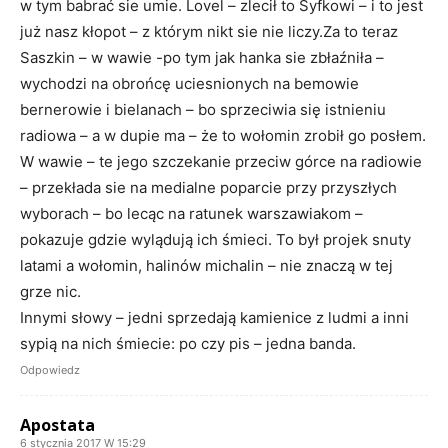
w tym babrać sie umie. Lovel – zlecił to Syfkowi – i to jest
już nasz kłopot – z którym nikt sie nie liczy.Za to teraz
Saszkin – w wawie -po tym jak hanka sie zbłaźniła –
wychodzi na obrońcę uciesnionych na bemowie
bernerowie i bielanach – bo sprzeciwia się istnieniu
radiowa – a w dupie ma – że to wołomin zrobił go posłem.
W wawie – te jego szczekanie przeciw górce na radiowie
– przekłada sie na medialne poparcie przy przyszłych
wyborach – bo lecąc na ratunek warszawiakom –
pokazuje gdzie wylądują ich śmieci. To był projek snuty
latami a wołomin, halinów michalin – nie znaczą w tej
grze nic.
Innymi słowy – jedni sprzedają kamienice z ludmi a inni
sypią na nich śmiecie: po czy pis – jedna banda.
Odpowiedz
Apostata
6 stycznia 2017 W 15:29