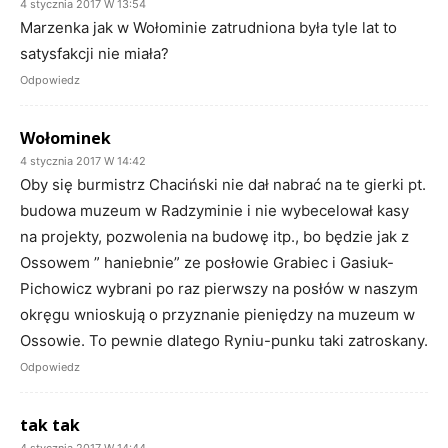
4 stycznia 2017 W 13:54
Marzenka jak w Wołominie zatrudniona była tyle lat to
satysfakcji nie miała?
Odpowiedz
Wołominek
4 stycznia 2017 W 14:42
Oby się burmistrz Chaciński nie dał nabrać na te gierki pt.
budowa muzeum w Radzyminie i nie wybecelował kasy
na projekty, pozwolenia na budowę itp., bo będzie jak z
Ossowem ” haniebnie” ze posłowie Grabiec i Gasiuk-
Pichowicz wybrani po raz pierwszy na posłów w naszym
okręgu wnioskują o przyznanie pieniędzy na muzeum w
Ossowie. To pewnie dlatego Ryniu-punku taki zatroskany.
Odpowiedz
tak tak
4 stycznia 2017 W 14:44