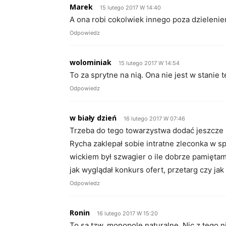
Marek
15 lutego 2017 W 14:40
A ona robi cokolwiek innego poza dzieleni
Odpowiedz
wolominiak
15 lutego 2017 W 14:54
To za sprytne na nią. Ona nie jest w stanie
Odpowiedz
w biały dzień
16 lutego 2017 W 07:46
Trzeba do tego towarzystwa dodać jeszcze r
Rycha zaklepał sobie intratne zleconka w 
wickiem był szwagier o ile dobrze pamiętam
jak wyglądał konkurs ofert, przetarg czy jak
Odpowiedz
Ronin
16 lutego 2017 W 15:20
To są tzw. monopole naturalne. Nic z tego n