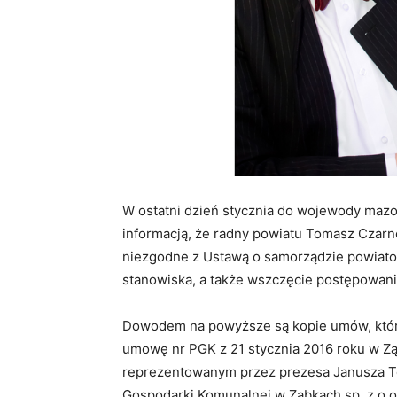
W ostatni dzień stycznia do wojewody maz
informacją, że radny powiatu Tomasz Czarno
niezgodne z Ustawą o samorządzie powiato
stanowiska, a także wszczęcie postępowan
Dowodem na powyższe są kopie umów, któ
umowę nr PGK z 21 stycznia 2016 roku w 
reprezentowanym przez prezesa Janusza 
Gospodarki Komunalnej w Ząbkach sp. z o.