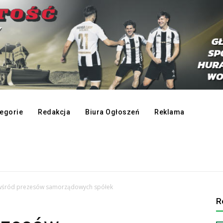
egorie
Redakcja
Biura Ogłoszeń
Reklama
 wśród prezesów samorządowych spółek
R