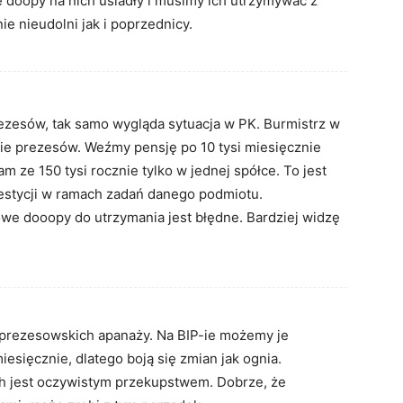
e doopy na nich usiadły i musimy ich utrzymywać z
e nieudolni jak i poprzednicy.
zesów, tak samo wygląda sytuacja w PK. Burmistrz w
nie prezesów. Weźmy pensję po 10 tysi miesięcznie
am ze 150 tysi rocznie tylko w jednej spółce. To jest
westycji w ramach zadań danego podmiotu.
owe dooopy do utrzymania jest błędne. Bardziej widzę
czy prezesowskich apanaży. Na BIP-ie możemy je
iesięcznie, dlatego boją się zmian jak ognia.
h jest oczywistym przekupstwem. Dobrze, że