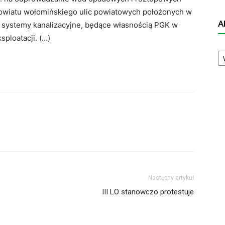
owiatu wołomińskiego ulic powiatowych położonych w
A
w systemy kanalizacyjne, będące własnością PGK w
sploatacji. (…)
A
N
Następny artykuł
III LO stanowczo protestuje