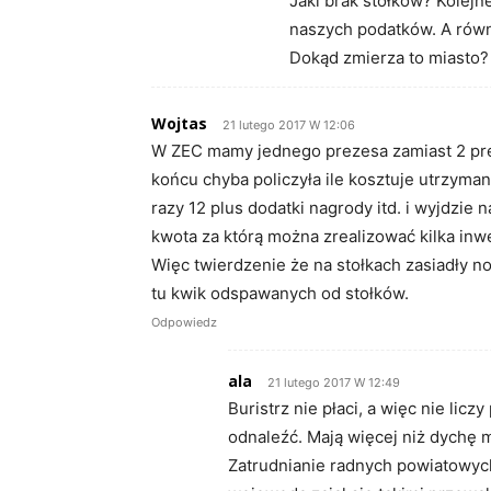
Jaki brak stołków? Kolejn
naszych podatków. A równi
Dokąd zmierza to miasto?
Wojtas
21 lutego 2017 W 12:06
W ZEC mamy jednego prezesa zamiast 2 pre
końcu chyba policzyła ile kosztuje utrzyma
razy 12 plus dodatki nagrody itd. i wyjdzie n
kwota za którą można zrealizować kilka in
Więc twierdzenie że na stołkach zasiadły n
tu kwik odspawanych od stołków.
Odpowiedz
ala
21 lutego 2017 W 12:49
Buristrz nie płaci, a więc nie li
odnaleźć. Mają więcej niż dychę m
Zatrudnianie radnych powiatowyc