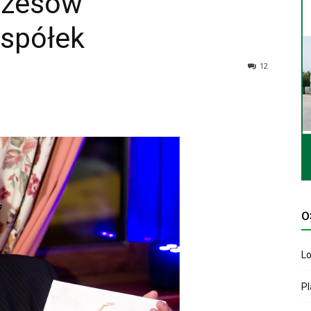
ezesów
spółek
12
O
Lo
P