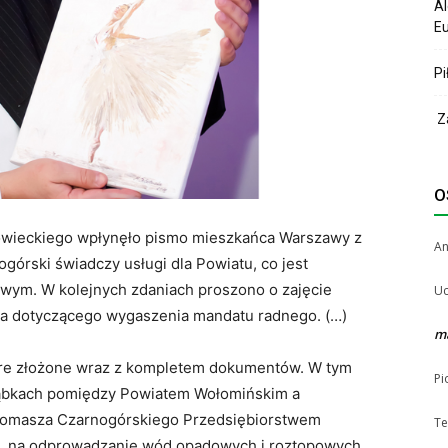
Al
Eu
Pi
Za
O
owieckiego wpłynęło pismo mieszkańca Warszawy z
A
górski świadczy usługi dla Powiatu, co jest
wym. W kolejnych zdaniach proszono o zajęcie
Uc
ia dotyczącego wygaszenia mandatu radnego. (…)
m
re złożone wraz z kompletem dokumentów. W tym
Pi
Ząbkach pomiędzy Powiatem Wołomińskim a
Tomasza Czarnogórskiego Przedsiębiorstwem
Te
o. na odprowadzanie wód opadowych i roztopowych