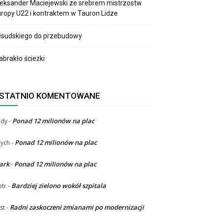
eksander Maciejewski ze srebrem mistrzostw
ropy U22 i kontraktem w Tauron Lidze
łsudskiego do przebudowy
brakło ścieżki
STATNIO KOMENTOWANE
Ponad 12 milionów na plac
ndy
-
Ponad 12 milionów na plac
ych
-
ark
Ponad 12 milionów na plac
-
Bardziej zielono wokół szpitala
otr
-
Radni zaskoczeni zmianami po modernizacji
st
-