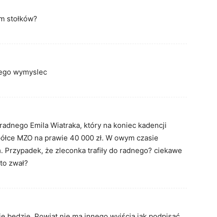
em stołków?
 tego wymyslec
adnego Emila Wiatraka, który na koniec kadencji
spółce MZO na prawie 40 000 zł. W owym czasie
. Przypadek, że zleconka trafiły do radnego? ciekawe
 to zwał?
ie będzie. Powiat nie ma innego wyjścia jak podpisać