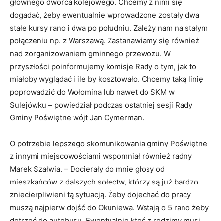
głównego dworca kolejowego. Chcemy z nimi się
dogadać, żeby ewentualnie wprowadzone zostały dwa
stałe kursy rano i dwa po południu. Zależy nam na stałym
połączeniu np. z Warszawą. Zastanawiamy się również
nad zorganizowaniem gminnego przewozu. W
przyszłości poinformujemy komisje Rady o tym, jak to
miałoby wyglądać i ile by kosztowało. Chcemy taką linię
poprowadzić do Wołomina lub nawet do SKM w
Sulejówku – powiedział podczas ostatniej sesji Rady
Gminy Poświętne wójt Jan Cymerman.
O potrzebie lepszego skomunikowania gminy Poświętne
z innymi miejscowościami wspomniał również radny
Marek Szałwia. – Docierały do mnie głosy od
mieszkańców z dalszych sołectw, którzy są już bardzo
zniecierpliwieni tą sytuacją. Żeby dojechać do pracy
muszą najpierw dojść do Okuniewa. Wstają o 5 rano żeby
dotrzeć do autobusu. Ewentualnie ktoś z rodzimy musi