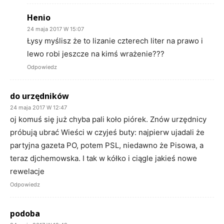
Henio
24 maja 2017 W 15:07
Łysy myślisz że to lizanie czterech liter na prawo i
lewo robi jeszcze na kimś wrażenie???
Odpowiedz
do urzędników
24 maja 2017 W 12:47
oj komuś się już chyba pali koło piórek. Znów urzędnicy
próbują ubrać Wieści w czyjeś buty: najpierw ujadali że
partyjna gazeta PO, potem PSL, niedawno że Pisowa, a
teraz djchemowska. I tak w kółko i ciągle jakieś nowe
rewelacje
Odpowiedz
podoba