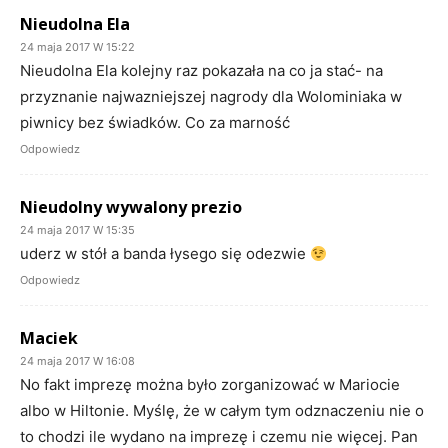
Nieudolna Ela
24 maja 2017 W 15:22
Nieudolna Ela kolejny raz pokazała na co ja stać- na
przyznanie najwazniejszej nagrody dla Wolominiaka w
piwnicy bez świadków. Co za marność
Odpowiedz
Nieudolny wywalony prezio
24 maja 2017 W 15:35
uderz w stół a banda łysego się odezwie
Odpowiedz
Maciek
24 maja 2017 W 16:08
No fakt imprezę można było zorganizować w Mariocie
albo w Hiltonie. Myślę, że w całym tym odznaczeniu nie o
to chodzi ile wydano na imprezę i czemu nie więcej. Pan