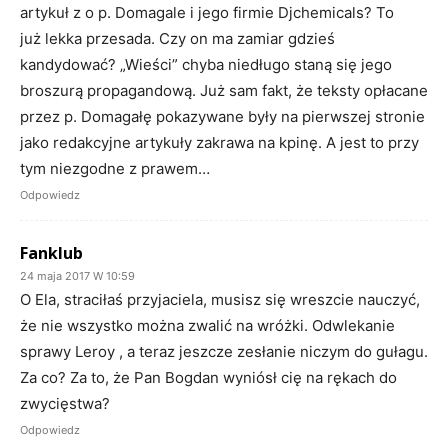
artykuł z o p. Domagale i jego firmie Djchemicals? To
już lekka przesada. Czy on ma zamiar gdzieś
kandydować? „Wieści” chyba niedługo staną się jego
broszurą propagandową. Już sam fakt, że teksty opłacane
przez p. Domagałę pokazywane były na pierwszej stronie
jako redakcyjne artykuły zakrawa na kpinę. A jest to przy
tym niezgodne z prawem…
Odpowiedz
Fanklub
24 maja 2017 W 10:59
O Ela, straciłaś przyjaciela, musisz się wreszcie nauczyć,
że nie wszystko można zwalić na wróżki. Odwlekanie
sprawy Leroy , a teraz jeszcze zesłanie niczym do gułagu.
Za co? Za to, że Pan Bogdan wyniósł cię na rękach do
zwycięstwa?
Odpowiedz