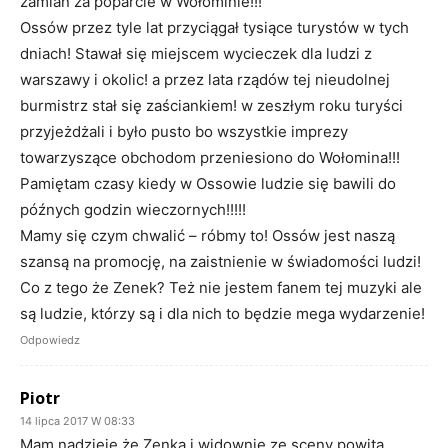
zamian za poparcie w Wołominie!!!
Ossów przez tyle lat przyciągał tysiące turystów w tych
dniach! Stawał się miejscem wycieczek dla ludzi z
warszawy i okolic! a przez lata rządów tej nieudolnej
burmistrz stał się zaściankiem! w zeszłym roku turyści
przyjeżdżali i było pusto bo wszystkie imprezy
towarzyszące obchodom przeniesiono do Wołomina!!!
Pamiętam czasy kiedy w Ossowie ludzie się bawili do
późnych godzin wieczornych!!!!!
Mamy się czym chwalić – róbmy to! Ossów jest naszą
szansą na promocję, na zaistnienie w świadomości ludzi!
Co z tego że Zenek? Też nie jestem fanem tej muzyki ale
są ludzie, którzy są i dla nich to będzie mega wydarzenie!
Odpowiedz
Piotr
14 lipca 2017 W 08:33
Mam nadzieję że Zenka i widownię ze sceny powita