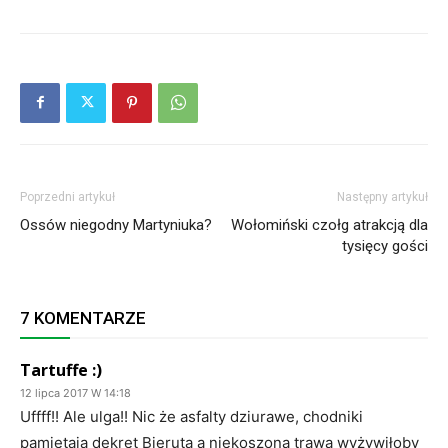
Poprzedni artykuł
Następny artykuł
Ossów niegodny Martyniuka?
Wołomiński czołg atrakcją dla
tysięcy gości
7 KOMENTARZE
Tartuffe :)
12 lipca 2017 W 14:18
Uffff!! Ale ulga!! Nic że asfalty dziurawe, chodniki
pamietają dekret Bieruta a niekoszoną trawą wyżywiłoby