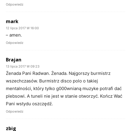
Odpowiedz
mark
12 lipca 2017 W 16:00
– amen.
Odpowiedz
Brajan
13 lipca 2017 W 09:23
Żenada Pani Radwan. Żenada. Najgorszy burmistrz
wszechczasów. Burmistrz disco polo o takiej
mentalności, który tylko g000wnianą muzyke potrafi dać
plebsowi. A tuneli nie jest w stanie otworzyć. Kończ Wać
Pani wstydu oszczędź.
Odpowiedz
zbig