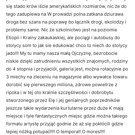
się stado krów iście amerykańskich rozmiarów, nic że do
tego zadupiewa na W prowadzi polna zatkana dziurawa
droga bez szans na poprawę bo łącznik drogi, ekolodzy i
problemy same. Nic że szkolnictwo jest na poziomie
Etiopii i Krainy zakaukaskiej, ale pociągi i autobusy do
stolycy som to jak sie edukować chco to niech do stolycy
jado!!! My tu mamy nasza małą Ojczyznę, bezrobocie
niskie dzięki zatrudnieniu wszystkich znajomych, rodziny
do 4 stopnia i przyjaciół, galeria jest, można rotacyjnie po
3 miechy na zleceniu na magazynie albo wywałce towaru
dorobić się pierwszego miliona, zdrowe powietrze z
ripoka i w tej oto krainie szczęśliwości i dobrobytu
stworzonego przez Elę i jej genialnych poprzedników
jeszcze takie wydarzenia kurtularne przez duże K mają
miejsce i tyle fantastycznych miejsc gdzie można takiego
formatu artystę przyjąć godnie że aż się pokłócili gdzie
lepiej nóżką potupać!!!! O tempora!! O mores!!!!