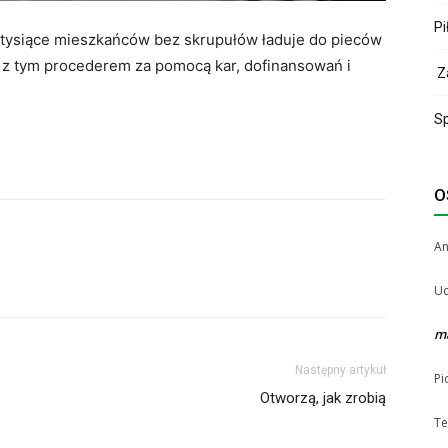
Pi
u tysiące mieszkańców bez skrupułów ładuje do pieców
z tym procederem za pomocą kar, dofinansowań i
Za
Sp
O
A
Uc
m
Następny artykuł
Pi
Otworzą, jak zrobią
Te