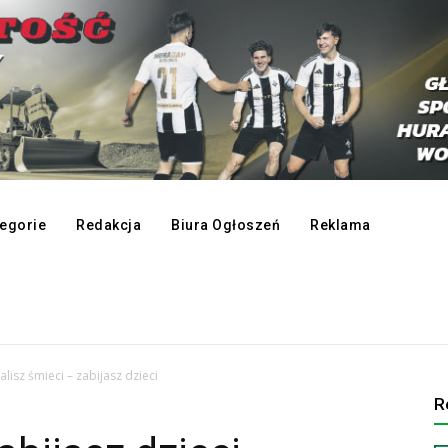
egorie
Redakcja
Biura Ogłoszeń
Reklama
alisz śmieci – zabijasz dzieci
R