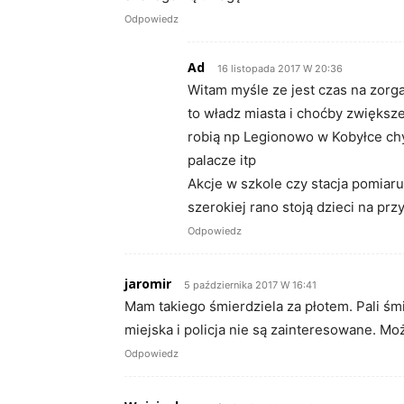
Odpowiedz
Ad
16 listopada 2017 W 20:36
Witam myśle ze jest czas na zorga
to władz miasta i choćby zwiększe
robią np Legionowo w Kobyłce chyb
palacze itp
Akcje w szkole czy stacja pomiar
szerokiej rano stoją dzieci na prz
Odpowiedz
jaromir
5 października 2017 W 16:41
Mam takiego śmierdziela za płotem. Pali śmie
miejska i policja nie są zainteresowane. Mo
Odpowiedz