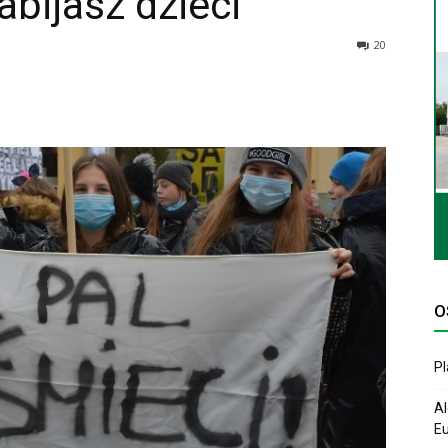
abijasz dzieci
20
O
P
Al
Eu