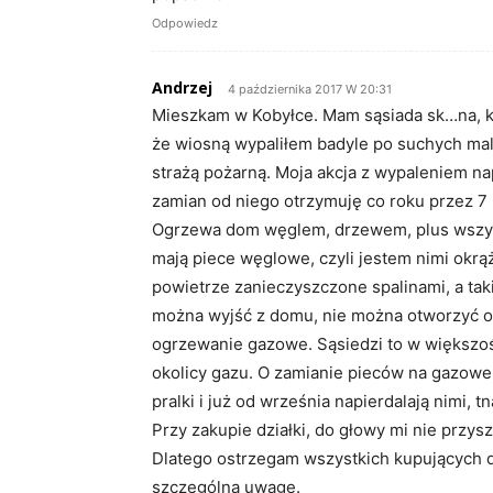
Odpowiedz
Andrzej
4 października 2017 W 20:31
Mieszkam w Kobyłce. Mam sąsiada sk…na, któ
że wiosną wypaliłem badyle po suchych malin
strażą pożarną. Moja akcja z wypaleniem nap
zamian od niego otrzymuję co roku przez 
Ogrzewa dom węglem, drzewem, plus wszystk
mają piece węglowe, czyli jestem nimi okr
powietrze zanieczyszczone spalinami, a tak
można wyjść z domu, nie można otworzyć o
ogrzewanie gazowe. Sąsiedzi to w większoś
okolicy gazu. O zamianie pieców na gazowe n
pralki i już od września napierdalają nimi, 
Przy zakupie działki, do głowy mi nie przys
Dlatego ostrzegam wszystkich kupujących d
szczególną uwagę.