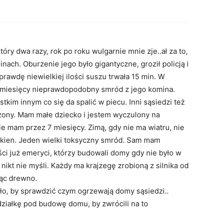
ry dwa razy, rok po roku wulgarnie mnie zje..ał za to,
ach. Oburzenie jego było gigantyczne, groził policją i
rawdę niewielkiej ilości suszu trwała 15 min. W
7 miesięcy nieprawdopodobny smród z jego komina.
im innym co się da spalić w piecu. Inni sąsiedzi też
ążony. Mam małe dziecko i jestem wyczulony na
ie mam przez 7 miesięcy. Zimą, gdy nie ma wiatru, nie
kien. Jeden wielki toksyczny smród. Sam mam
ci już emeryci, którzy budowali domy gdy nie było w
ikt nie myśli. Każdy ma krajzegę zrobioną z silnika od
tnąc drewno.
zło, by sprawdzić czym ogrzewają domy sąsiedzi..
ziałkę pod budowę domu, by zwrócili na to