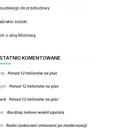
łsudskiego do przebudowy
brakło ścieżki
ór o ulicę Mostową
STATNIO KOMENTOWANE
Ponad 12 milionów na plac
ndy
-
Ponad 12 milionów na plac
ych
-
ark
Ponad 12 milionów na plac
-
Bardziej zielono wokół szpitala
otr
-
Radni zaskoczeni zmianami po modernizacji
st
-