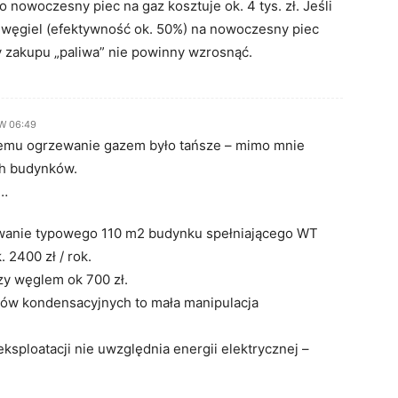
 nowoczesny piec na gaz kosztuje ok. 4 tys. zł. Jeśli
 węgiel (efektywność ok. 50%) na nowoczesny piec
 zakupu „paliwa” nie powinny wzrosnąć.
 W 06:49
 temu ogrzewanie gazem było tańsze – mimo mnie
h budynków.
y…
zewanie typowego 110 m2 budynku spełniającego WT
 2400 zł / rok.
y węglem ok 700 zł.
ów kondensacyjnych to mała manipulacja
ksploatacji nie uwzględnia energii elektrycznej –