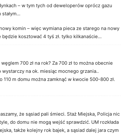
dynkach – w tym tych od deweloperów oprócz gazu
m stałym…
 nowy komin – więc wymiana pieca ze starego na nowy
 będzie kosztować 4 tyś zł. tylko kilkanaście…
węglem 700 zł na rok? Za 700 zł to można obecnie
to wystarczy na ok. miesiąc mocnego grzania..
o 110 m domu można zamknąć w kwocie 500-800 zł.
aszamy, że sąsiad pali śmieci. Staż Miejska, Policja nic
 tyle, do domu nie mogą wejść sprawdzić. UM rozkłada
iejska, także kolejny rok bajek, a sąsiad dalej jara czym