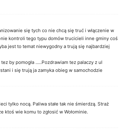
nizowanie się tych co nie chcą się truć i włączenie w
nie kontroli tego typu domów trucicieli inne gminy coś
a jest to temat niewygodny a trują się najbardziej
u tez by pomogła …..Pozdrawiam tez palaczy z ul
ystani i się trują ja zamyka obieg w samochodzie
ci tylko nocą. Paliwa stałe tak nie śmierdzą. Straż
że ktoś wie komu to zgłosić w Wołominie.