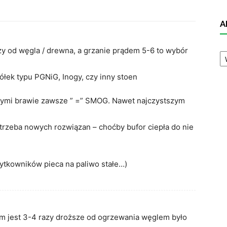
A
A
szy od węgla / drewna, a grzanie prądem 5-6 to wybór
N
ółek typu PGNiG, Inogy, czy inny stoen
łymi brawie zawsze ” =” SMOG. Nawet najczystszym
rzeba nowych rozwiązan – choćby bufor ciepła do nie
użytkowników pieca na paliwo stałe…)
m jest 3-4 razy droższe od ogrzewania węglem było