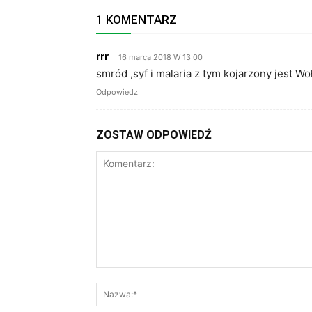
1 KOMENTARZ
rrr
16 marca 2018 W 13:00
smród ,syf i malaria z tym kojarzony jest W
Odpowiedz
ZOSTAW ODPOWIEDŹ