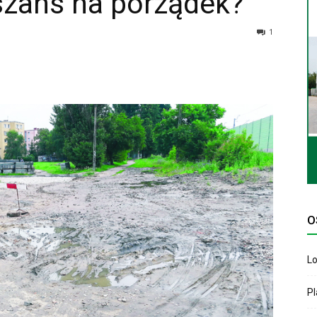
szans na porządek?
1
O
Lo
P