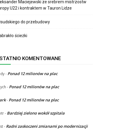
eksander Maciejewski ze srebrem mistrzostw
ropy U22 i kontraktem w Tauron Lidze
łsudskiego do przebudowy
brakło ścieżki
STATNIO KOMENTOWANE
Ponad 12 milionów na plac
ndy
-
Ponad 12 milionów na plac
ych
-
ark
Ponad 12 milionów na plac
-
Bardziej zielono wokół szpitala
otr
-
Radni zaskoczeni zmianami po modernizacji
st
-