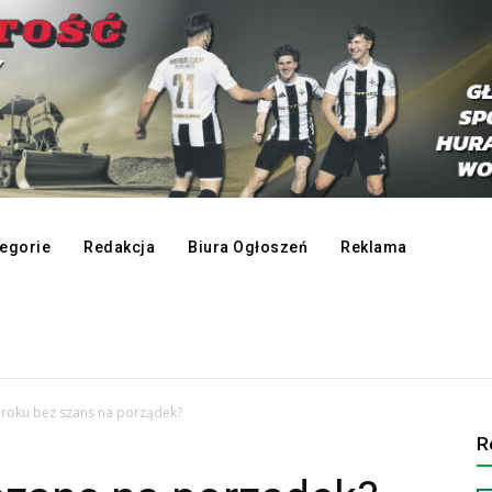
egorie
Redakcja
Biura Ogłoszeń
Reklama
roku bez szans na porządek?
R