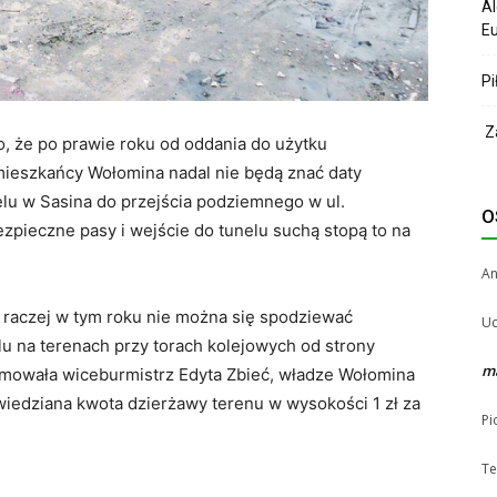
Al
Eu
Pi
Za
, że po prawie roku od oddania do użytku
mieszkańcy Wołomina nadal nie będą znać daty
elu w Sasina do przejścia podziemnego w ul.
O
ezpieczne pasy i wejście do tunelu suchą stopą to na
A
i, raczej w tym roku nie można się spodziewać
Uc
u na terenach przy torach kolejowych od strony
m
ormowała wiceburmistrz Edyta Zbieć, władze Wołomina
iedziana kwota dzierżawy terenu w wysokości 1 zł za
Pi
Te