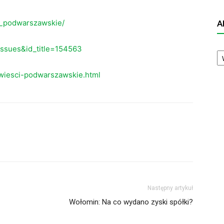
i_podwarszawskie/
A
eissues&id_title=154563
A
N
wiesci-podwarszawskie.html
Następny artykuł
Wołomin: Na co wydano zyski spółki?