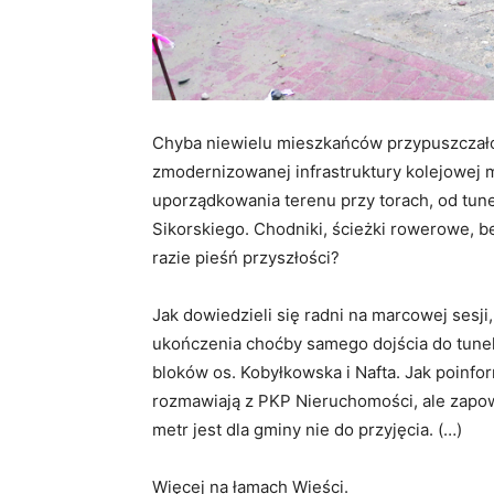
Chyba niewielu mieszkańców przypuszczało
zmodernizowanej infrastruktury kolejowej 
uporządkowania terenu przy torach, od tun
Sikorskiego. Chodniki, ścieżki rowerowe, b
razie pieśń przyszłości?
Jak dowiedzieli się radni na marcowej sesj
ukończenia choćby samego dojścia do tunel
bloków os. Kobyłkowska i Nafta. Jak poinf
rozmawiają z PKP Nieruchomości, ale zapow
metr jest dla gminy nie do przyjęcia. (…)
Więcej na łamach Wieści.