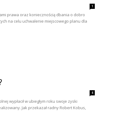
1
ami prawa oraz koniecznością dbania o dobro
cych na celu uchwalenie miejscowego planu dla
?
4
lnej wypłacił w ubiegłym roku swoje zyski
realizowany. Jak przekazał radny Robert Kobus,