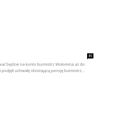
85
ływać będzie na konto burmistrz Wołomina aż do
podjęli uchwałę obniżającą pensję burmistrz...