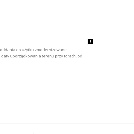
1
d oddania do użytku zmodernizowanej
ć daty uporządkowania terenu przy torach, od