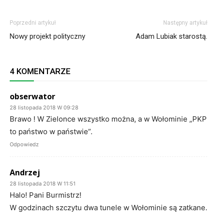
Poprzedni artykuł
Następny artykuł
Nowy projekt polityczny
Adam Lubiak starostą.
4 KOMENTARZE
obserwator
28 listopada 2018 W 09:28
Brawo ! W Zielonce wszystko można, a w Wołominie „PKP
to państwo w państwie”.
Odpowiedz
Andrzej
28 listopada 2018 W 11:51
Halo! Pani Burmistrz!
W godzinach szczytu dwa tunele w Wołominie są zatkane.