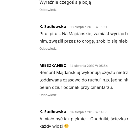
Wyraźnie czegoś się boją
Odpowiedz
K. Sadłowska
13 sierpnia 2019 W 13:21
Pitu, pitu… Na Majdańskiej zamiast wyciąć b
nim, zwęzili przez to drogę, zrobiło się nie
Odpowiedz
MIESZKANIEC
14 sierpnia 2019 W 05:54
Remont Majdańskiej wykonują często nietrz
„oddawana czasowo do ruchu” n.p. jedna nit
pełen dziur odcinek przy cmentarzu.
Odpowiedz
K. Sadłowska
14 sierpnia 2019 W 14:08
A miało być tak pięknie… Chodniki, ścieżk
każdy widzi