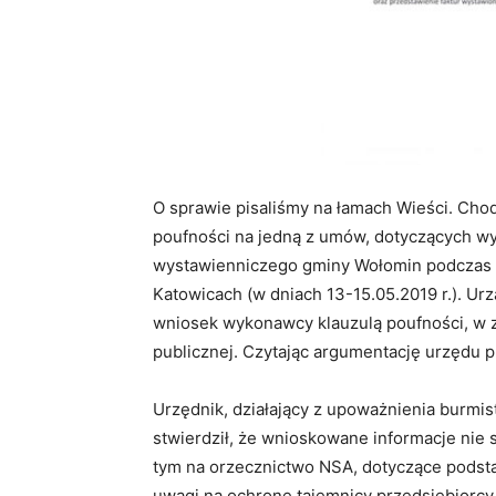
O sprawie pisaliśmy na łamach Wieści. Chod
poufności na jedną z umów, dotyczących wy
wystawienniczego gminy Wołomin podczas
Katowicach (w dniach 13-15.05.2019 r.). Ur
wniosek wykonawcy klauzulą poufności, w z
publicznej. Czytając argumentację urzędu 
Urzędnik, działający z upoważnienia burmist
stwierdził, że wnioskowane informacje nie s
tym na orzecznictwo NSA, dotyczące podsta
uwagi na ochronę tajemnicy przedsiębiorcy.