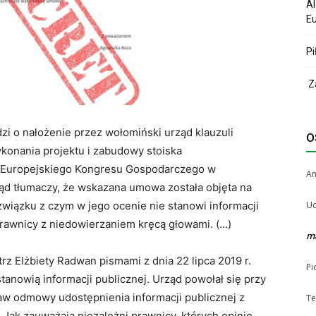
Al
Eu
Pi
Za
zi o nałożenie przez wołomiński urząd klauzuli
O
konania projektu i zabudowy stoiska
 Europejskiego Kongresu Gospodarczego w
A
ząd tłumaczy, że wskazana umowa została objęta na
wiązku z czym w jego ocenie nie stanowi informacji
Uc
prawnicy z niedowierzaniem kręcą głowami. (…)
m
rz Elżbiety Radwan pismami z dnia 22 lipca 2019 r.
Pi
tanowią informacji publicznej. Urząd powołał się przy
w odmowy udostępnienia informacji publicznej z
Te
 Jak zauważają niezależni prawnicy, których opinię