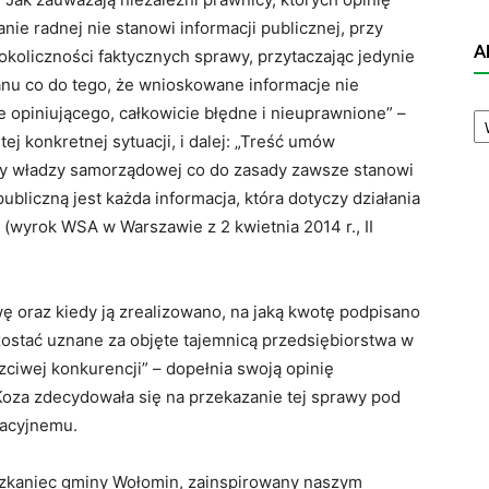
anie radnej nie stanowi informacji publicznej, przy
A
okoliczności faktycznych sprawy, przytaczając jedynie
nu co do tego, że wnioskowane informacje nie
A
ie opiniującego, całkowicie błędne i nieuprawnione” –
N
ej konkretnej sytuacji, i dalej: „Treść umów
y władzy samorządowej co do zasady zawsze stanowi
ubliczną jest każda informacja, która dotyczy działania
 (wyrok WSA w Warszawie z 2 kwietnia 2014 r., II
ę oraz kiedy ją zrealizowano, na jaką kwotę podpisano
zostać uznane za objęte tajemnicą przedsiębiorstwa w
czciwej konkurencji” – dopełnia swoją opinię
Koza zdecydowała się na przekazanie tej sprawy pod
acyjnemu.
szkaniec gminy Wołomin, zainspirowany naszym