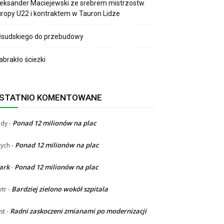
eksander Maciejewski ze srebrem mistrzostw
ropy U22 i kontraktem w Tauron Lidze
łsudskiego do przebudowy
brakło ścieżki
STATNIO KOMENTOWANE
Ponad 12 milionów na plac
ndy
-
Ponad 12 milionów na plac
ych
-
ark
Ponad 12 milionów na plac
-
Bardziej zielono wokół szpitala
otr
-
Radni zaskoczeni zmianami po modernizacji
st
-