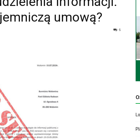
zielenia informacji.
tajemniczą umową?
6
O
Lo
P