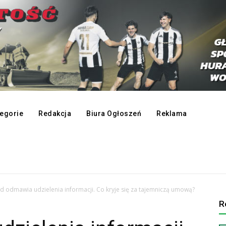
egorie
Redakcja
Biura Ogłoszeń
Reklama
d odmawia udzielenia informacji. Co kryje się za tajemniczą umową?
R