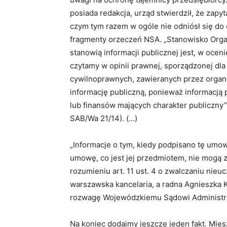
posiada redakcja, urząd stwierdził, że zapyt
czym tym razem w ogóle nie odniósł się do 
fragmenty orzeczeń NSA. „Stanowisko Orga
stanowią informacji publicznej jest, w ocen
czytamy w opinii prawnej, sporządzonej dla t
cywilnoprawnych, zawieranych przez organ
informację publiczną, ponieważ informacją p
lub finansów mających charakter publiczny”
SAB/Wa 21/14). (…)
„Informacje o tym, kiedy podpisano tę umow
umowę, co jest jej przedmiotem, nie mogą 
rozumieniu art. 11 ust. 4 o zwalczaniu nieu
warszawska kancelaria, a radna Agnieszka 
rozwagę Wojewódzkiemu Sądowi Administr
Na koniec dodajmy jeszcze jeden fakt. Mie