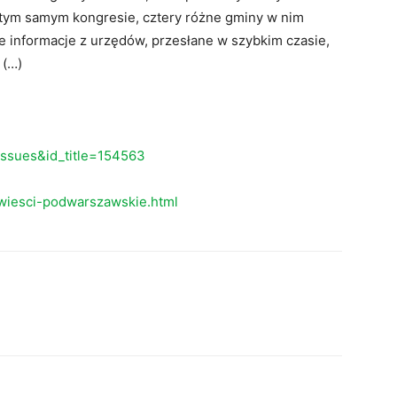
a tym samym kongresie, cztery różne gminy w nim
e informacje z urzędów, przesłane w szybkim czasie,
 (…)
eissues&id_title=154563
wiesci-podwarszawskie.html