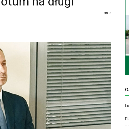
dotum na długi
2
O
Lo
P