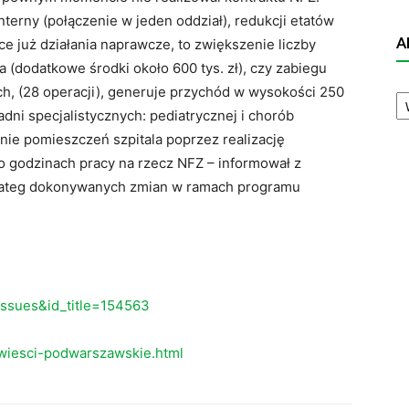
nterny (połączenie w jeden oddział), redukcji etatów
A
e już działania naprawcze, to zwiększenie liczby
 (dodatkowe środki około 600 tys. zł), czy zabiegu
A
ych, (28 operacji), generuje przychód w wysokości 250
N
dni specjalistycznych: pediatrycznej i chorób
ie pomieszczeń szpitala poprzez realizację
godzinach pracy na rzecz NFZ – informował z
trateg dokonywanych zmian w ramach programu
eissues&id_title=154563
wiesci-podwarszawskie.html