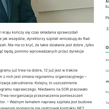
Al
Eu
Pi
Za
h kraju kończy się czas składania sprawozdań
e jak wszędzie, dyrektorzy szpitali wnioskują do Rad
. Nie ma co kryć, że takie działanie jest dobre „tylko
O
osnąć będą, pomimo wprowadzanych przez dyrekcje
A
gramu już trwa na dobre, 12 już jest w trakcie
Uc
nym z nich jest zmiana regulaminu organizacyjnego –
m
zacja zatrudnienia. Kolejny, to uszczelnienie
programu naprawczego. Niedawno na SOR pracowało
Pi
4. Trwa reorganizacja przeznaczenia pomieszczeń
tor. – Ważnym tematem naprawy szpitala jest budowa
Te
y w pewnym momencie nie realizował kontraktu NFZ.