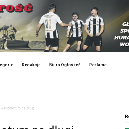
egorie
Redakcja
Biura Ogłoszeń
Reklama
 – antidotum na długi
R