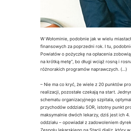
W Wołominie, podobnie jak w wielu miastac
finansowych za poprzedni rok. I tu, podobni
Powiatów o pożyczkę na opłacenia zobowiązań
na krótką metę”, bo długi wciąż rosną i r
różnorakich programów naprawczych. (…)
– Nie ma co kryć, że wiele z 20 punktów pro
realizacji, pozostałe czekają na start. Jed
schematu organizacyjnego szpitala, optymali
przychodów oddziału SOR, istotny punkt 
maksymalnie dwóch lekarzy, dziś jest ich 
oddziału – opowiadał z zadowoleniem dyrek
Zespołu lekarskiego na Stacji dializ, któr