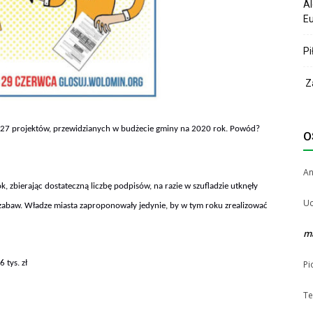
Al
Eu
Pi
Za
 27 projektów, przewidzianych w budżecie gminy na 2020 rok. Powód?
O
A
, zbierając dostateczną liczbę podpisów, na razie w szufladzie utknęły
Uc
w zabaw. Władze miasta zaproponowały jedynie, by w tym roku zrealizować
m
Pi
 tys. zł
Te