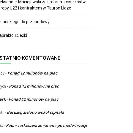
eksander Maciejewski ze srebrem mistrzostw
ropy U22 i kontraktem w Tauron Lidze
łsudskiego do przebudowy
brakło ścieżki
STATNIO KOMENTOWANE
Ponad 12 milionów na plac
ndy
-
Ponad 12 milionów na plac
ych
-
ark
Ponad 12 milionów na plac
-
Bardziej zielono wokół szpitala
otr
-
Radni zaskoczeni zmianami po modernizacji
st
-