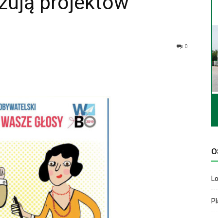
izują projektów
0
O
Lo
P