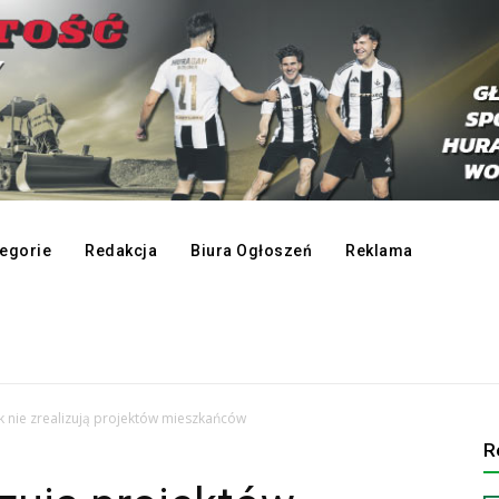
egorie
Redakcja
Biura Ogłoszeń
Reklama
k nie zrealizują projektów mieszkańców
R