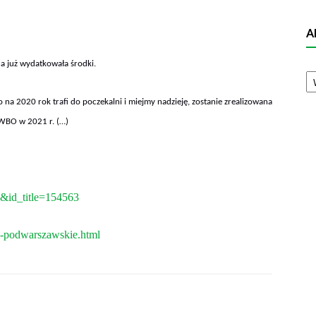
A
a już wydatkowała środki.
A
N
a 2020 rok trafi do poczekalni i miejmy nadzieję, zostanie zrealizowana
 WBO w 2021 r. (…)
s&id_title=154563
i-podwarszawskie.html