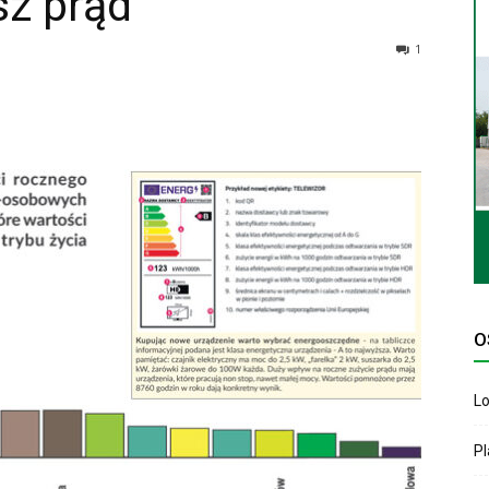
sz prąd
1
O
Lo
P