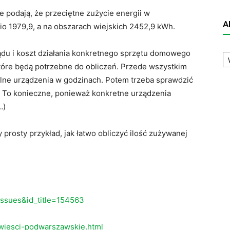
e podają, że przeciętne zużycie energii w
A
 1979,9, a na obszarach wiejskich 2452,9 kWh.
A
ądu i koszt działania konkretnego sprzętu domowego
N
które będą potrzebne do obliczeń. Przede wszystkim
ólne urządzenia w godzinach. Potem trzeba sprawdzić
 To konieczne, ponieważ konkretne urządzenia
…)
rosty przykład, jak łatwo obliczyć ilość zużywanej
eissues&id_title=154563
wiesci-podwarszawskie.html