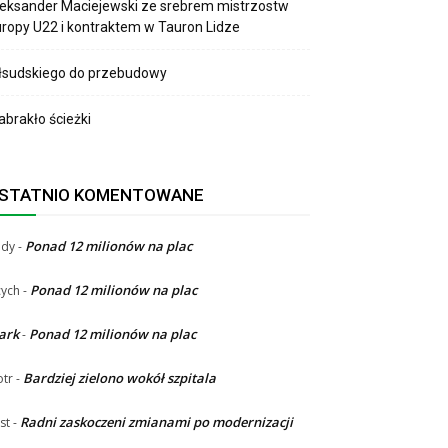
eksander Maciejewski ze srebrem mistrzostw
ropy U22 i kontraktem w Tauron Lidze
łsudskiego do przebudowy
brakło ścieżki
STATNIO KOMENTOWANE
Ponad 12 milionów na plac
ndy
-
Ponad 12 milionów na plac
ych
-
ark
Ponad 12 milionów na plac
-
Bardziej zielono wokół szpitala
otr
-
Radni zaskoczeni zmianami po modernizacji
st
-