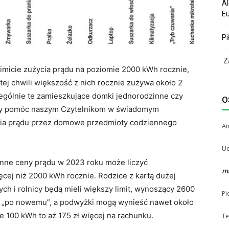
Al
Eu
Pi
Za
limicie zużycia prądu na poziomie 2000 kWh rocznie,
ej chwili większość z nich rocznie zużywa około 2
czególnie te zamieszkujące domki jednorodzinne czy
O
Aby pomóc naszym Czytelnikom w świadomym
cia prądu przez domowe przedmioty codziennego
A
Uc
ienne ceny prądu w 2023 roku może liczyć
m
cej niż 2000 kWh rocznie. Rodzice z kartą dużej
h i rolnicy będą mieli większy limit, wynoszący 2600
Pi
już „po nowemu”, a podwyżki mogą wynieść nawet około
e 100 kWh to aż 175 zł więcej na rachunku.
Te