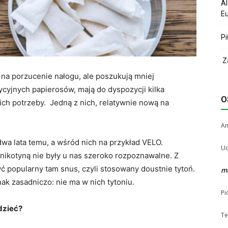
Al
Eu
Pi
Za
ę na porzucenie nałogu, ale poszukują mniej
ycyjnych papierosów, mają do dyspozycji kilka
O
ich potrzeby. Jedną z nich, relatywnie nową na
A
dwa lata temu, a wśród nich na przykład VELO.
Uc
nikotyną nie były u nas szeroko rozpoznawalne. Z
 popularny tam snus, czyli stosowany doustnie tytoń.
m
nak zasadniczo: nie ma w nich tytoniu.
Pi
dzieć?
Te