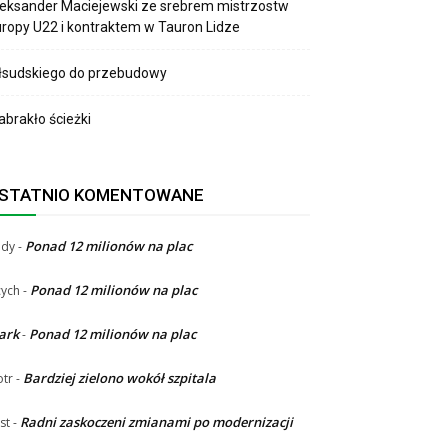
eksander Maciejewski ze srebrem mistrzostw
ropy U22 i kontraktem w Tauron Lidze
łsudskiego do przebudowy
brakło ścieżki
STATNIO KOMENTOWANE
Ponad 12 milionów na plac
ndy
-
Ponad 12 milionów na plac
ych
-
ark
Ponad 12 milionów na plac
-
Bardziej zielono wokół szpitala
otr
-
Radni zaskoczeni zmianami po modernizacji
st
-