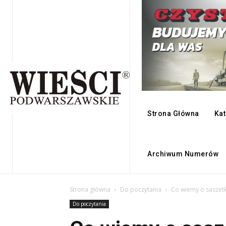
Strona Główna
Kat
Archiwum Numerów
Strona główna
Do poczytania
Co wiemy o saszet
Do poczytania