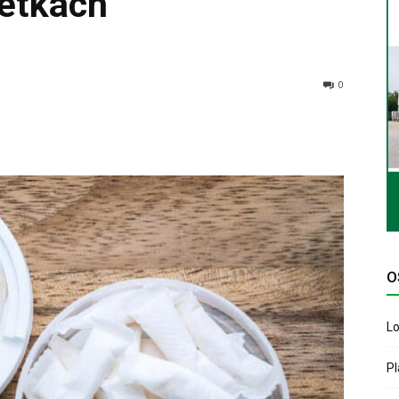
etkach
0
O
Lo
P