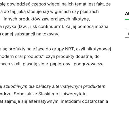
się dowiedzieć czegoś więcej na ich temat jest fakt, że
 do tej, jaką stosuje się w gumach czy plastrach
A
 i innych produktów zawierających nikotynę,
ia ryzyka (tzw. „risk continuum”). Za jej pomocą można
A
danej substancji na toksyny.
N
we są profukty należące do grupy NRT, czyli nikotynowej
modern oral products”, czyli produkty doustne, do
omach skali plasują się e-papierosy i podgrzewacze
ej szkodliwym dla palaczy alternatywnym produktem
ndrzej Sobczak ze Śląskiego Uniwersytetu
at zajmuje się alternatywnymi metodami dostarczania