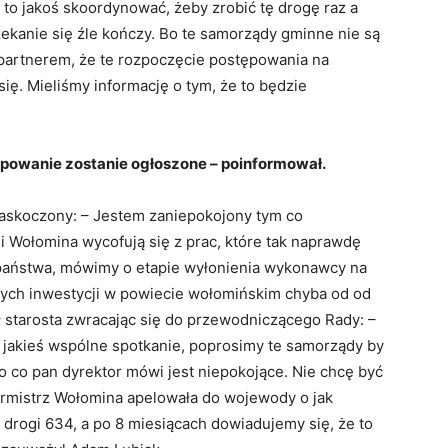
to jakoś skoordynować, żeby zrobić tę drogę raz a
zekanie się źle kończy. Bo te samorządy gminne nie są
 partnerem, że te rozpoczęcie postępowania na
ię. Mieliśmy informację o tym, że to będzie
tępowanie zostanie ogłoszone – poinformował.
zaskoczony: – Jestem zaniepokojony tym co
 i Wołomina wycofują się z prac, które tak naprawdę
państwa, mówimy o etapie wyłonienia wykonawcy na
nych inwestycji w powiecie wołomińskim chyba od od
 starosta zwracając się do przewodniczącego Rady: –
jakieś wspólne spotkanie, poprosimy te samorządy by
to co pan dyrektor mówi jest niepokojące. Nie chcę być
burmistrz Wołomina apelowała do wojewody o jak
drogi 634, a po 8 miesiącach dowiadujemy się, że to