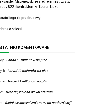
eksander Maciejewski ze srebrem mistrzostw
ropy U22 i kontraktem w Tauron Lidze
łsudskiego do przebudowy
brakło ścieżki
STATNIO KOMENTOWANE
Ponad 12 milionów na plac
ndy
-
Ponad 12 milionów na plac
ych
-
ark
Ponad 12 milionów na plac
-
Bardziej zielono wokół szpitala
otr
-
Radni zaskoczeni zmianami po modernizacji
st
-