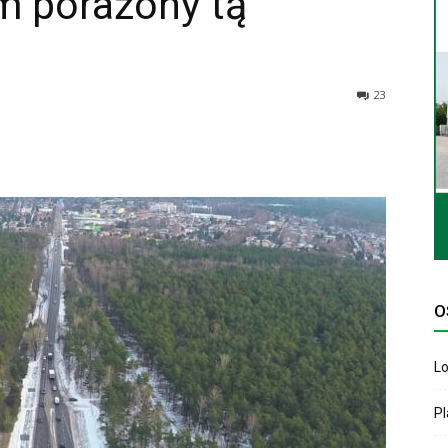
m porażony tą
23
O
Lo
P