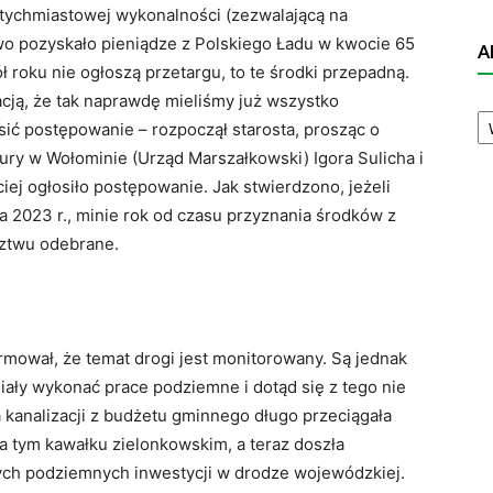
tychmiastowej wykonalności (zezwalającą na
two pozyskało pieniądze z Polskiego Ładu w kwocie 65
A
ół roku nie ogłoszą przetargu, to te środki przepadną.
cją, że tak naprawdę mieliśmy już wszystko
A
sić postępowanie – rozpoczął starosta, prosząc o
N
ury w Wołominie (Urząd Marszałkowski) Igora Sulicha i
iej ogłosiło postępowanie. Jak stwierdzono, jeżeli
 2023 r., minie rok od czasu przyznania środków z
ztwu odebrane.
ormował, że temat drogi jest monitorowany. Są jednak
miały wykonać prace podziemne i dotąd się z tego nie
a kanalizacji z budżetu gminnego długo przeciągała
 tym kawałku zielonkowskim, a teraz doszła
tych podziemnych inwestycji w drodze wojewódzkiej.