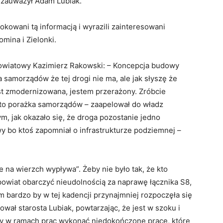
– zauważył Adam Lubiak.
okowani tą informacją i wyrazili zainteresowani
mina i Zielonki.
y powiatowy Kazimierz Rakowski: – Koncepcja budowy
 samorządów że tej drogi nie ma, ale jak słyszę że
jest zmodernizowana, jestem przerażony. Zróbcie
o to porażka samorządów – zaapelował do władz
ym, jak okazało się, że droga pozostanie jedno
 bo ktoś zapomniał o infrastrukturze podziemnej –
e na wierzch wypływa”. Żeby nie było tak, że kto
powiat obarczyć nieudolnością za naprawę łącznika S8,
m bardzo by w tej kadencji przynajmniej rozpoczęła się
ał starosta Lubiak, powtarzając, że jest w szoku i
y w ramach prac wykonać niedokończone prace, które