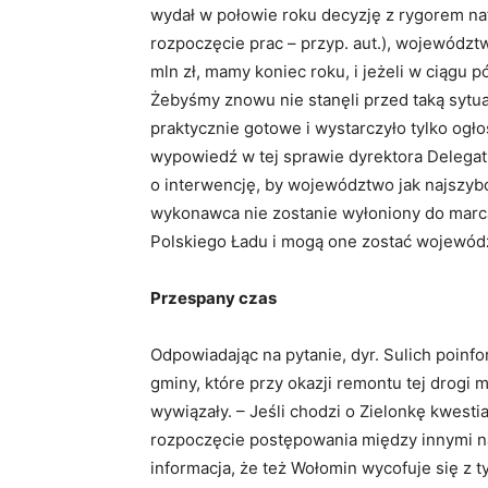
wydał w połowie roku decyzję z rygorem na
rozpoczęcie prac – przyp. aut.), wojewódz
mln zł, mamy koniec roku, i jeżeli w ciągu p
Żebyśmy znowu nie stanęli przed taką sytua
praktycznie gotowe i wystarczyło tylko ogło
wypowiedź w tej sprawie dyrektora Delegat
o interwencję, by województwo jak najszybc
wykonawca nie zostanie wyłoniony do marca
Polskiego Ładu i mogą one zostać wojewód
Przespany czas
Odpowiadając na pytanie, dyr. Sulich poinf
gminy, które przy okazji remontu tej drogi 
wywiązały. – Jeśli chodzi o Zielonkę kwesti
rozpoczęcie postępowania między innymi na
informacja, że też Wołomin wycofuje się z 