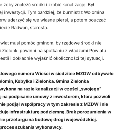
żeby znaleźć środki i zrobić kanalizację. Był
ej inwestycji. Tym bardziej, że burmistrz Wołomina
erw uderzyć się we własne piersi, a potem pouczać
iecie Radwan, starosta.
wiat musi pomóc gminom, by rządowe środki nie
i Zielonki powinni na spotkaniu z władzami Powiatu
tii i dokładnie wyjaśnić okoliczności tej sytuacji.
środowego numeru Wieści w siedzibie MZDW odbywało
łomin, Kobyłka i Zielonka. Gmina Zielonka
wykona na razie kanalizacji w części „swojego”
 na podpisanie umowy z inwestorem, która pozwoli
ie podjął współpracy w tym zakresie z MZDW i nie
uje infrastrukturę podziemną. Brak porozumienia w
ie przetargu na budowę drogi wojewódzkiej.
proces szukania wykonawcy.