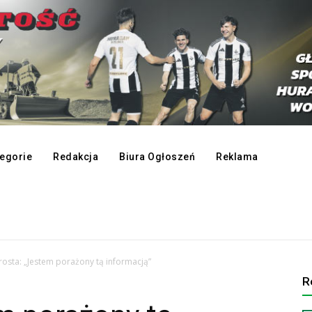
egorie
Redakcja
Biura Ogłoszeń
Reklama
rosta: „Jestem porażony tą informacją”
R