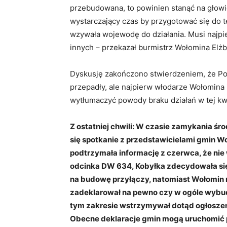
przebudowana, to powinien stanąć na głowie 
wystarczający czas by przygotować się do t
wzywała wojewodę do działania. Musi najpi
innych – przekazał burmistrz Wołomina Elżb
Dyskusję zakończono stwierdzeniem, że Po
przepadły, ale najpierw włodarze Wołomina 
wytłumaczyć powody braku działań w tej kwes
Z ostatniej chwili: W czasie zamykania 
się spotkanie z przedstawicielami gmin Wo
podtrzymała informację z czerwca, że nie 
odcinka DW 634, Kobyłka zdecydowała się
na budowę przyłączy, natomiast Wołomin n
zadeklarował na pewno czy w ogóle wybud
tym zakresie wstrzymywał dotąd ogłoszen
Obecne deklaracje gmin mogą uruchomić 