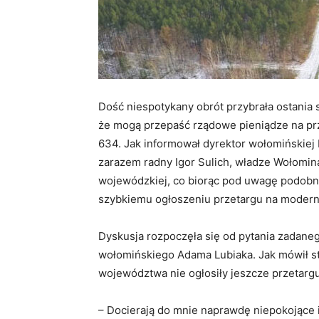
Dość niespotykany obrót przybrała ostania s
że mogą przepaść rządowe pieniądze na pr
634. Jak informował dyrektor wołomińskiej
zarazem radny Igor Sulich, władze Wołomin
wojewódzkiej, co biorąc pod uwagę podobną
szybkiemu ogłoszeniu przetargu na modern
Dyskusja rozpoczęła się od pytania zadane
wołomińskiego Adama Lubiaka. Jak mówił sta
województwa nie ogłosiły jeszcze przetarg
– Docierają do mnie naprawdę niepokojące 