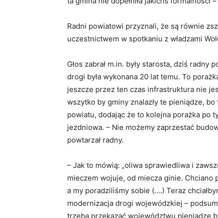
ta gmina nie dopełniła jakichś formalności 
Radni powiatowi przyznali, że są równie zsz
uczestnictwem w spotkaniu z władzami Woło
Głos zabrał m.in. były starosta, dziś radn
drogi była wykonana 20 lat temu. To porażka
jeszcze przez ten czas infrastruktura nie 
wszytko by gminy znalazły te pieniądze, b
powiatu, dodając że to kolejna porażka po t
jezdniowa. – Nie możemy zaprzestać budowy
powtarzał radny.
– Jak to mówią: „oliwa sprawiedliwa i zawsz
mieczem wojuje, od miecza ginie. Chciano 
a my poradziliśmy sobie (….) Teraz chciałby
modernizacja drogi wojewódzkiej – podsumow
trzeba przekazać województwu pieniądze b