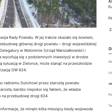
Al
Eu
Pi
Za
esja Rady Powiatu. W jej trakcie okazało się bowiem,
zebudowę głównej drogi powiatu – drogi wojewódzkiej
O
 Delegatury w Wołominie (Urząd Marszałkowski) i
a wycofują się z podziemnych inwestycji w drodze
A
 sytuacją w Zielonce, może stanąć na przeszkodzie
izację DW 634.
Uc
go radnemu Sulichowi przez starostę powiatu
m
rosta, bardzo niepokoi się faktem, że władze
Pi
u na przebudowę drogi 634.
Te
informacje, że minęło kilka miesięcy kiedy wojewoda