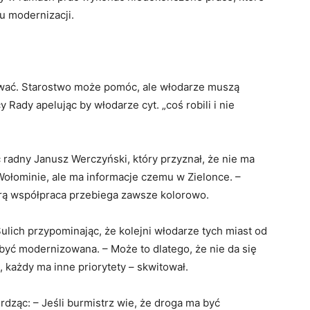
u modernizacji.
wać. Starostwo może pomóc, ale włodarze muszą
 Rady apelując by włodarze cyt. „coś robili i nie
radny Janusz Werczyński, który przyznał, że nie ma
Wołominie, ale ma informacje czemu w Zielonce. –
órą współpraca przebiega zawsze kolorowo.
lich przypominając, że kolejni włodarze tych miast od
 być modernizowana. – Może to dlatego, że nie da się
, każdy ma inne priorytety – skwitował.
dząc: – Jeśli burmistrz wie, że droga ma być