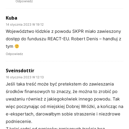
Odpowiedz
Kuba
14 stycznia 2023 W 19:12
Województwo łódzkie z powodu SKPR miało zawieszony
dostęp do funduszu REACT-EU. Robert Denis – handluj z
tym
Odpowiedz
Sveinsdottir
16 stycznia 2023 W 12:13
Jeśli taka treść może być pretekstem do zawieszania
środków finansowych to znaczy, że można to zrobić po
uważaniu również z jakiegokolwiek innego powodu. Tak
więc poczynając od miejskiej Dobrej Wróżki, a kończąc na
e-ekspertach, darowałbym sobie straszenie i niezdrowe
podniecenie.
Z kolei radni od papierów zapisanych treścią bez