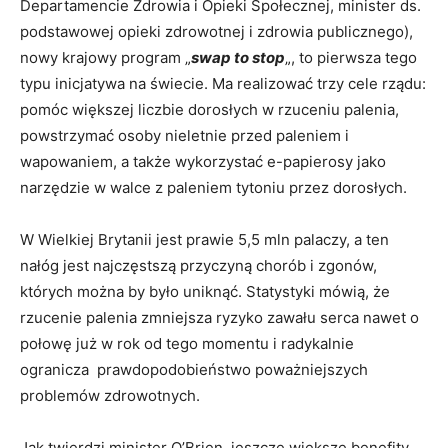
Departamencie Zdrowia i Opieki Społecznej, minister ds.
podstawowej opieki zdrowotnej i zdrowia publicznego),
nowy krajowy program „
swap to stop
„, to pierwsza tego
typu inicjatywa na świecie. Ma realizować trzy cele rządu:
pomóc większej liczbie dorosłych w rzuceniu palenia,
powstrzymać osoby nieletnie przed paleniem i
wapowaniem, a także wykorzystać e-papierosy jako
narzędzie w walce z paleniem tytoniu przez dorosłych.
W Wielkiej Brytanii jest prawie 5,5 mln palaczy, a ten
nałóg jest najczęstszą przyczyną chorób i zgonów,
których można by było uniknąć. Statystyki mówią, że
rzucenie palenia zmniejsza ryzyko zawału serca nawet o
połowę już w rok od tego momentu i radykalnie
ogranicza prawdopodobieństwo poważniejszych
problemów zdrowotnych.
Jak twierdzi minister O’Brien, jeszcze większe benefity