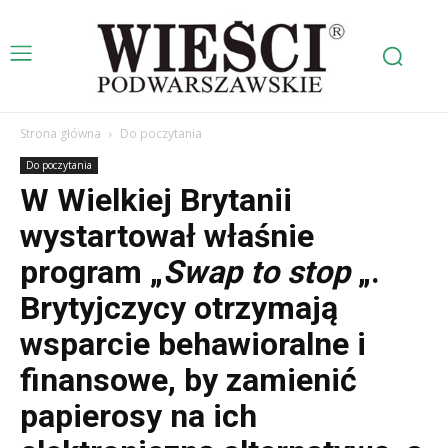
Strona główna
Do poczytania
Do poczytania
W Wielkiej Brytanii
wystartował właśnie
program „
Swap to stop
„.
Brytyjczycy otrzymają
wsparcie behawioralne i
finansowe, by zamienić
papierosy na ich