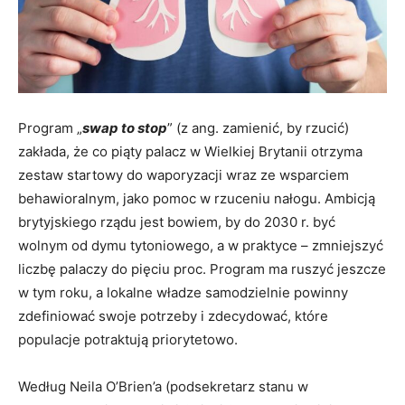
Program „
swap to stop
” (z ang. zamienić, by rzucić)
zakłada, że co piąty palacz w Wielkiej Brytanii otrzyma
zestaw startowy do waporyzacji wraz ze wsparciem
behawioralnym, jako pomoc w rzuceniu nałogu. Ambicją
brytyjskiego rządu jest bowiem, by do 2030 r. być
wolnym od dymu tytoniowego, a w praktyce – zmniejszyć
liczbę palaczy do pięciu proc. Program ma ruszyć jeszcze
w tym roku, a lokalne władze samodzielnie powinny
zdefiniować swoje potrzeby i zdecydować, które
populacje potraktują priorytetowo.
Według Neila O’Brien’a (podsekretarz stanu w