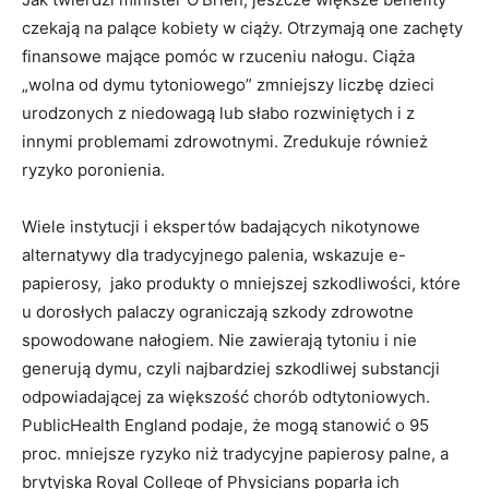
czekają na palące kobiety w ciąży. Otrzymają one zachęty
finansowe mające pomóc w rzuceniu nałogu. Ciąża
„wolna od dymu tytoniowego” zmniejszy liczbę dzieci
urodzonych z niedowagą lub słabo rozwiniętych i z
innymi problemami zdrowotnymi. Zredukuje również
ryzyko poronienia.
Wiele instytucji i ekspertów badających nikotynowe
alternatywy dla tradycyjnego palenia, wskazuje e-
papierosy, jako produkty o mniejszej szkodliwości, które
u dorosłych palaczy ograniczają szkody zdrowotne
spowodowane nałogiem. Nie zawierają tytoniu i nie
generują dymu, czyli najbardziej szkodliwej substancji
odpowiadającej za większość chorób odtytoniowych.
PublicHealth England podaje, że mogą stanowić o 95
proc. mniejsze ryzyko niż tradycyjne papierosy palne, a
brytyjska Royal College of Physicians poparła ich