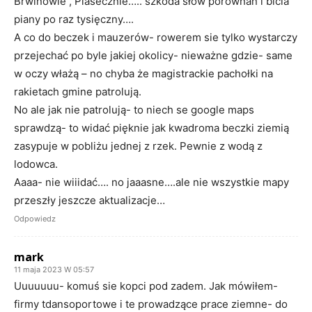
Brwinowie , Piasecznie….. szkoda słów porównań i bicia
piany po raz tysięczny….
A co do beczek i mauzerów- rowerem sie tylko wystarczy
przejechać po byle jakiej okolicy- nieważne gdzie- same
w oczy włażą – no chyba że magistrackie pachołki na
rakietach gmine patrolują.
No ale jak nie patrolują- to niech se google maps
sprawdzą- to widać pięknie jak kwadroma beczki ziemią
zasypuje w pobliżu jednej z rzek. Pewnie z wodą z
lodowca.
Aaaa- nie wiiidać…. no jaaasne….ale nie wszystkie mapy
przeszły jeszcze aktualizacje…
Odpowiedz
mark
11 maja 2023 W 05:57
Uuuuuuu- komuś sie kopci pod zadem. Jak mówiłem-
firmy tdansoportowe i te prowadzące prace ziemne- do