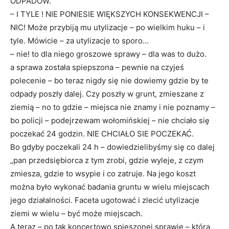
ODPADÓW.
– I TYLE ! NIE PONIESIE WIĘKSZYCH KONSEKWENCJI –
NIC! Może przybiją mu utylizacje – po wielkim huku – i
tyle. Mówicie – za utylizacje to sporo…
– nie! to dla niego groszowe sprawy – dla was to dużo.
a sprawa została spiepszona – pewnie na czyjeś
polecenie – bo teraz nigdy się nie dowiemy gdzie by te
odpady poszły dalej. Czy poszły w grunt, zmieszane z
ziemią – no to gdzie – miejsca nie znamy i nie poznamy –
bo policji – podejrzewam wołomińskiej – nie chciało się
poczekać 24 godzin. NIE CHCIAŁO SIE POCZEKAĆ.
Bo gdyby poczekali 24 h – dowiedzielibyśmy się co dalej
„pan przedsiębiorca z tym zrobi, gdzie wyleje, z czym
zmiesza, gdzie to wsypie i co zatruje. Na jego koszt
można było wykonać badania gruntu w wielu miejscach
jego działalności. Faceta ugotować i zlecić utylizacje
ziemi w wielu – być może miejscach.
A teraz – po tak koncertowo spieszonej sprawie – którą