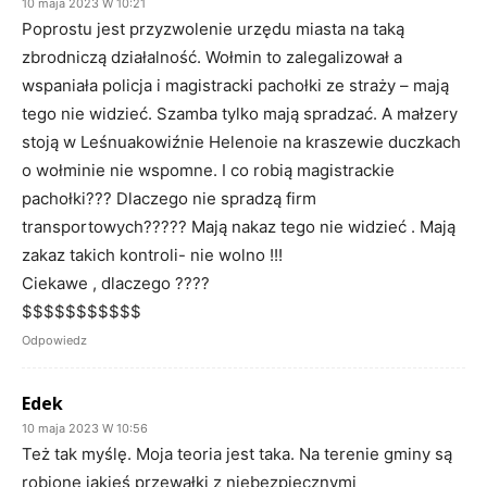
10 maja 2023 W 10:21
Poprostu jest przyzwolenie urzędu miasta na taką
zbrodniczą działalność. Wołmin to zalegalizował a
wspaniała policja i magistracki pachołki ze straży – mają
tego nie widzieć. Szamba tylko mają spradzać. A małzery
stoją w Leśnuakowiźnie Helenoie na kraszewie duczkach
o wołminie nie wspomne. I co robią magistrackie
pachołki??? Dlaczego nie spradzą firm
transportowych????? Mają nakaz tego nie widzieć . Mają
zakaz takich kontroli- nie wolno !!!
Ciekawe , dlaczego ????
$$$$$$$$$$$
Odpowiedz
Edek
10 maja 2023 W 10:56
Też tak myślę. Moja teoria jest taka. Na terenie gminy są
robione jakieś przewałki z niebezpiecznymi