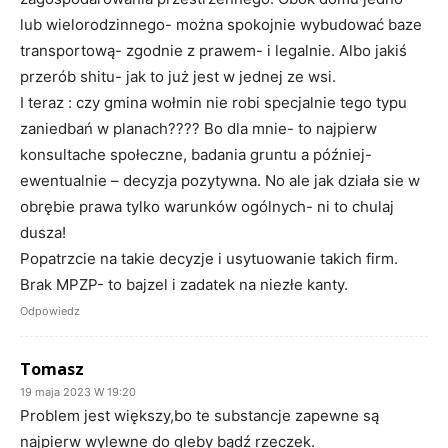
lub wielorodzinnego- można spokojnie wybudować baze
transportową- zgodnie z prawem- i legalnie. Albo jakiś
przerób shitu- jak to już jest w jednej ze wsi.
I teraz : czy gmina wołmin nie robi specjalnie tego typu
zaniedbań w planach???? Bo dla mnie- to najpierw
konsultache społeczne, badania gruntu a później-
ewentualnie – decyzja pozytywna. No ale jak działa sie w
obrębie prawa tylko warunków ogólnych- ni to chulaj
dusza!
Popatrzcie na takie decyzje i usytuowanie takich firm.
Brak MPZP- to bajzel i zadatek na niezłe kanty.
Odpowiedz
Tomasz
19 maja 2023 W 19:20
Problem jest większy,bo te substancje zapewne są
najpierw wylewne do gleby bądź rzeczek.