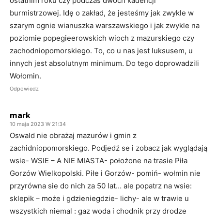
ostatnim roku czy podczas dwóch kadencji
burmistrzowej. Idę o zakład, że jesteśmy jak zwykle w
szarym ognie wianuszka warszawskiego i jak zwykle na
poziomie popegieerowskich wioch z mazurskiego czy
zachodniopomorskiego. To, co u nas jest luksusem, u
innych jest absolutnym minimum. Do tego doprowadzili
Wołomin.
Odpowiedz
mark
10 maja 2023 W 21:34
Oswald nie obrażaj mazurów i gmin z
zachidniopomorskiego. Podjedź se i zobacz jak wyglądają
wsie- WSIE – A NIE MIASTA- położone na trasie Piła
Gorzów Wielkopolski. Piłe i Gorzów- pomiń- wołmin nie
przyrówna sie do nich za 50 lat… ale popatrz na wsie:
sklepik – może i gdzieniegdzie- lichy- ale w trawie u
wszystkich niemal : gaz woda i chodnik przy drodze