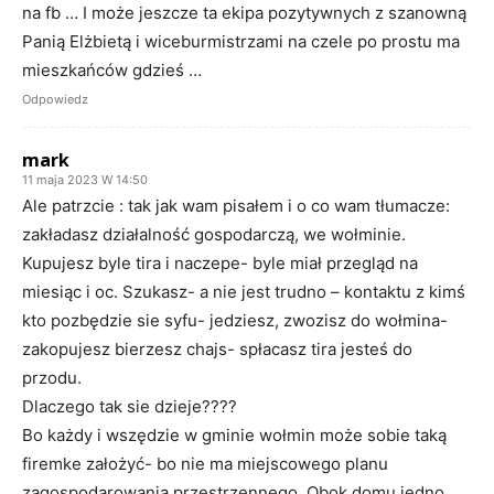
na fb … I może jeszcze ta ekipa pozytywnych z szanowną
Panią Elżbietą i wiceburmistrzami na czele po prostu ma
mieszkańców gdzieś …
Odpowiedz
mark
11 maja 2023 W 14:50
Ale patrzcie : tak jak wam pisałem i o co wam tłumacze:
zakładasz działalność gospodarczą, we wołminie.
Kupujesz byle tira i naczepe- byle miał przegląd na
miesiąc i oc. Szukasz- a nie jest trudno – kontaktu z kimś
kto pozbędzie sie syfu- jedziesz, zwozisz do wołmina-
zakopujesz bierzesz chajs- spłacasz tira jesteś do
przodu.
Dlaczego tak sie dzieje????
Bo każdy i wszędzie w gminie wołmin może sobie taką
firemke założyć- bo nie ma miejscowego planu
zagospodarowania przestrzennego. Obok domu jedno