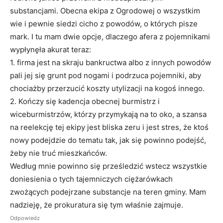
substancjami. Obecna ekipa z Ogrodowej o wszystkim
wie i pewnie siedzi cicho z powodów, o których pisze
mark. I tu mam dwie opcje, dlaczego afera z pojemnikami
wypłynęła akurat teraz:
1. firma jest na skraju bankructwa albo z innych powodów
pali jej się grunt pod nogami i podrzuca pojemniki, aby
chociażby przerzucić koszty utylizacji na kogoś innego.
2. Kończy się kadencja obecnej burmistrz i
wiceburmistrzów, którzy przymykają na to oko, a szansa
na reelekcję tej ekipy jest bliska zeru i jest stres, że ktoś
nowy podejdzie do tematu tak, jak się powinno podejść,
żeby nie truć mieszkańców.
Według mnie powinno się prześledzić wstecz wszystkie
doniesienia o tych tajemniczych ciężarówkach
zwożących podejrzane substancje na teren gminy. Mam
nadzieję, że prokuratura się tym właśnie zajmuje.
Odpowiedz