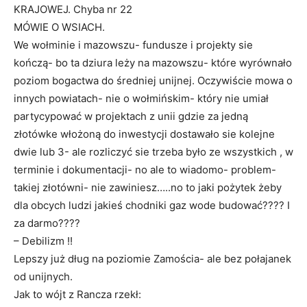
KRAJOWEJ. Chyba nr 22
MÓWIE O WSIACH.
We wołminie i mazowszu- fundusze i projekty sie
kończą- bo ta dziura leży na mazowszu- które wyrównało
poziom bogactwa do średniej unijnej. Oczywiście mowa o
innych powiatach- nie o wołmińskim- który nie umiał
partycypować w projektach z unii gdzie za jedną
złotówke włożoną do inwestycji dostawało sie kolejne
dwie lub 3- ale rozliczyć sie trzeba było ze wszystkich , w
terminie i dokumentacji- no ale to wiadomo- problem-
takiej złotówni- nie zawiniesz…..no to jaki pożytek żeby
dla obcych ludzi jakieś chodniki gaz wode budować???? I
za darmo????
– Debilizm !!
Lepszy już dług na poziomie Zamościa- ale bez połajanek
od unijnych.
Jak to wójt z Rancza rzekł: