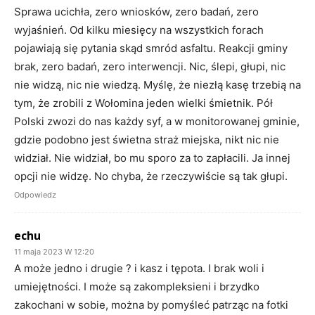
Sprawa ucichła, zero wniosków, zero badań, zero
wyjaśnień. Od kilku miesięcy na wszystkich forach
pojawiają się pytania skąd smród asfaltu. Reakcji gminy
brak, zero badań, zero interwencji. Nic, ślepi, głupi, nic
nie widzą, nic nie wiedzą. Myślę, że niezłą kasę trzebią na
tym, że zrobili z Wołomina jeden wielki śmietnik. Pół
Polski zwozi do nas każdy syf, a w monitorowanej gminie,
gdzie podobno jest świetna straż miejska, nikt nic nie
widział. Nie widział, bo mu sporo za to zapłacili. Ja innej
opcji nie widzę. No chyba, że rzeczywiście są tak głupi.
Odpowiedz
echu
11 maja 2023 W 12:20
A może jedno i drugie ? i kasz i tępota. I brak woli i
umiejętności. I może są zakompleksieni i brzydko
zakochani w sobie, można by pomyśleć patrząc na fotki