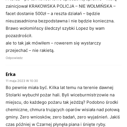
zainicjował KRAKOWSKA POLICJA – NIE WOŁMIŃSKA –
facet dostanie 500zł – a reszta działań – będzie
nieuzasadniona bezpodstawna i nie będzie konieczna.
Brawo wołomińscy śledczy! szybki Lopez by wam
pozazdrościł.
ale to tak jak mówiłem – rowerem się wystarczy
przejechać – nie rakietą.
Odpowiedz
Erka
11 maja 2023 W 10:30
Bo pewnie miała być. Kilka lat temu na terenie dawnej
Stolarki wybuchł pożar hali. Byli wiceburmistrzowie na
miejscu, do każdego pożaru tak jeżdżą? Podobno środki
chemiczne, chmura trujących oparów wisiała nad połową
gminy. Zero wniosków, zero badań, zero wyjaśnień. Jakiś
czas później w Czarnej płynęła piana i śnięte ryby.