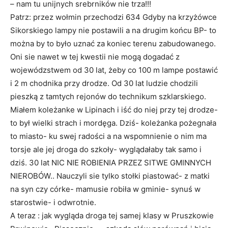
– nam tu unijnych srebrników nie trza!!!
Patrz: przez wołmin przechodzi 634 Gdyby na krzyżówce
Sikorskiego lampy nie postawili a na drugim końcu BP- to
można by to było uznać za koniec terenu zabudowanego.
Oni sie nawet w tej kwestii nie mogą dogadać z
wojewódzstwem od 30 lat, żeby co 100 m lampe postawić
i 2 m chodnika przy drodze. Od 30 lat ludzie chodzili
pieszką z tamtych rejonów do technikum szklarskiego.
Miałem koleżanke w Lipinach i iść do niej przy tej drodze-
to był wielki strach i mordęga. Dziś- koleżanka pożegnała
to miasto- ku swej radości a na wspomnienie o nim ma
torsje ale jej droga do szkoły- wyglądałaby tak samo i
dziś. 30 lat NIC NIE ROBIENIA PRZEZ SITWE GMINNYCH
NIEROBÓW.. Nauczyli sie tylko stołki piastować- z matki
na syn czy córke- mamusie robiła w gminie- synuś w
starostwie- i odwrotnie.
A teraz : jak wygląda droga tej samej klasy w Pruszkowie