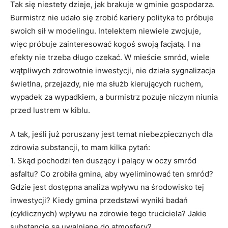
Tak się niestety dzieje, jak brakuje w gminie gospodarza.
Burmistrz nie udało się zrobić kariery polityka to próbuje
swoich sił w modelingu. Intelektem niewiele zwojuje,
więc próbuje zainteresować kogoś swoją facjatą. I na
efekty nie trzeba długo czekać. W mieście smród, wiele
wątpliwych zdrowotnie inwestycji, nie działa sygnalizacja
świetlna, przejazdy, nie ma służb kierujących ruchem,
wypadek za wypadkiem, a burmistrz pozuje niczym niunia
przed lustrem w kiblu.
A tak, jeśli już poruszany jest temat niebezpiecznych dla
zdrowia substancji, to mam kilka pytań:
1. Skąd pochodzi ten duszący i palący w oczy smród
asfaltu? Co zrobiła gmina, aby wyeliminować ten smród?
Gdzie jest dostępna analiza wpływu na środowisko tej
inwestycji? Kiedy gmina przedstawi wyniki badań
(cyklicznych) wpływu na zdrowie tego truciciela? Jakie
substancje są uwalniane do atmosfery?