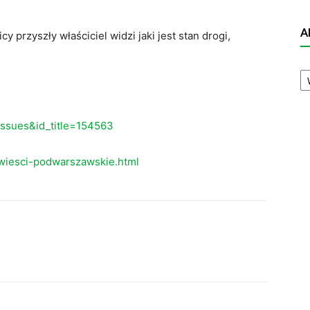
A
y przyszły właściciel widzi jaki jest stan drogi,
A
N
eissues&id_title=154563
wiesci-podwarszawskie.html