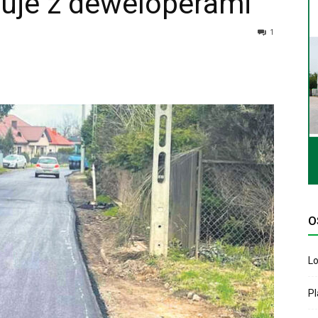
juje z deweloperami
1
O
Lo
P