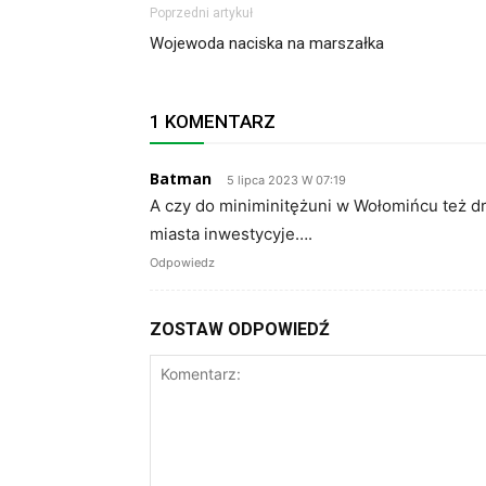
Poprzedni artykuł
Wojewoda naciska na marszałka
1 KOMENTARZ
Batman
5 lipca 2023 W 07:19
A czy do miniminitężuni w Wołomińcu też dr
miasta inwestycyje….
Odpowiedz
ZOSTAW ODPOWIEDŹ