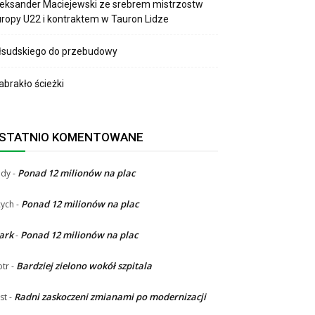
eksander Maciejewski ze srebrem mistrzostw
ropy U22 i kontraktem w Tauron Lidze
łsudskiego do przebudowy
brakło ścieżki
STATNIO KOMENTOWANE
Ponad 12 milionów na plac
ndy
-
Ponad 12 milionów na plac
ych
-
ark
Ponad 12 milionów na plac
-
Bardziej zielono wokół szpitala
otr
-
Radni zaskoczeni zmianami po modernizacji
st
-