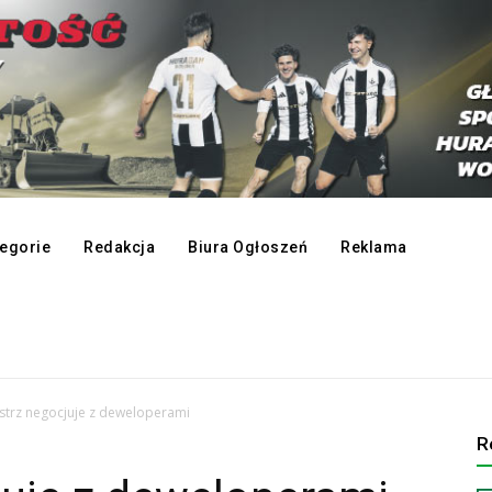
egorie
Redakcja
Biura Ogłoszeń
Reklama
strz negocjuje z deweloperami
R