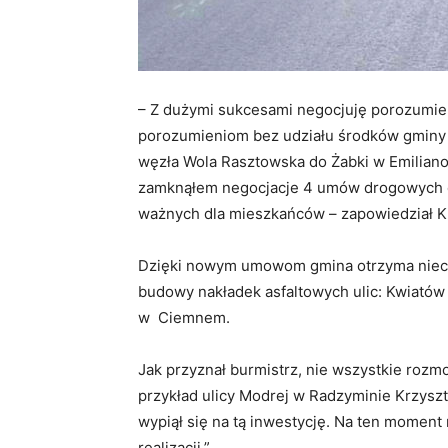
– Z dużymi sukcesami negocjuję porozumien
porozumieniom bez udziału środków gminy 
węzła Wola Rasztowska do Żabki w Emiliano
zamknąłem negocjacje 4 umów drogowych dl
ważnych dla mieszkańców – zapowiedział Kr
Dzięki nowym umowom gmina otrzyma niecał
budowy nakładek asfaltowych ulic: Kwiatów P
w Ciemnem.
Jak przyznał burmistrz, nie wszystkie rozm
przykład ulicy Modrej w Radzyminie Krzyszt
wypiął się na tą inwestycję. Na ten moment 
realizacji.”