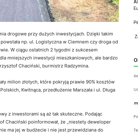
Al
Eu
Pi
ia drogowe przy dużych inwestycjach. Dzięki takim
Za
powstała np. ul. Logistyczna w Ciemnem czy droga od
wie. W ciągu ostatnich 2 tygodni z sukcesem
a mniejszych inwestycji mieszkaniowych, ale bardzo
O
zysztof Chaciński, burmistrz Radzymina.
A
y milion złotych, które pokryją prawie 90% kosztów
Uc
olskich, Kwitnąca, przedłużenie Marszała i ul. Długa
m
owy z inwestorami są aż tak skuteczne. Podając
Pi
of Chaciński poinformował, że „niestety deweloper
nie ma jej w budżecie i nie jest przewidziana do
Te