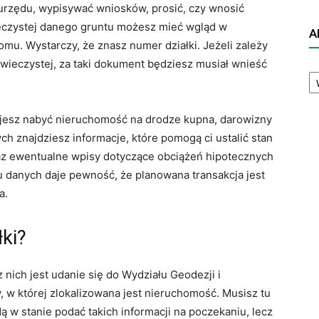
 urzędu, wypisywać wniosków, prosić, czy wnosić
ieczystej danego gruntu możesz mieć wgląd w
A
. Wystarczy, że znasz numer działki. Jeżeli zależy
i wieczystej, za taki dokument będziesz musiał wnieść
A
N
ujesz nabyć nieruchomość na drodze kupna, darowizny
h znajdziesz informacje, które pomogą ci ustalić stan
az ewentualne wpisy dotyczące obciążeń hipotecznych
u danych daje pewność, że planowana transakcja jest
a.
ki?
nich jest udanie się do Wydziału Geodezji i
 w której zlokalizowana jest nieruchomość. Musisz tu
ą w stanie podać takich informacji na poczekaniu, lecz