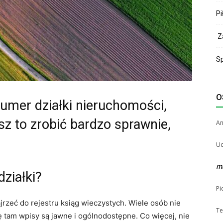
Pi
Za
Sp
O
numer działki nieruchomości,
sz to zrobić bardzo sprawnie,
A
Uc
m
działki?
Pi
jrzeć do rejestru ksiąg wieczystych. Wiele osób nie
Te
ę tam wpisy są jawne i ogólnodostępne. Co więcej, nie