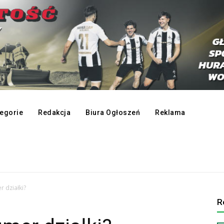
egorie
Redakcja
Biura Ogłoszeń
Reklama
r działki?
R