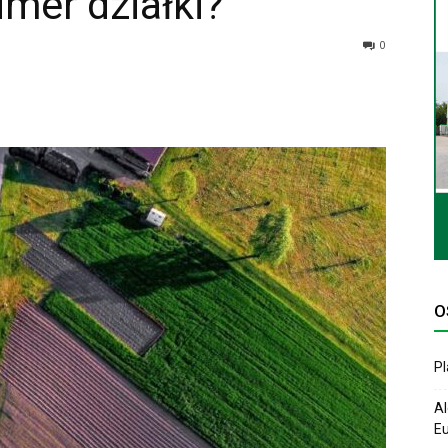
mer działki?
0
O
P
Al
Eu