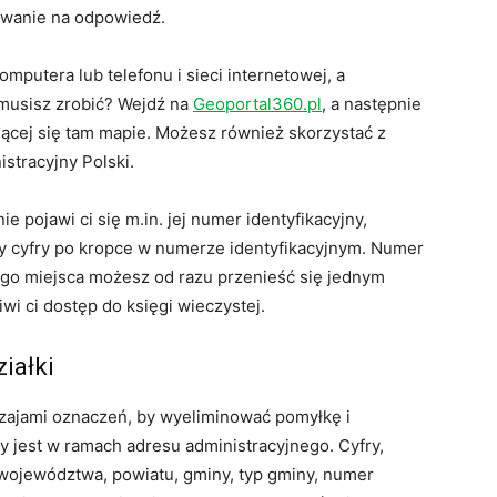
iwanie na odpowiedź.
putera lub telefonu i sieci internetowej, a
 musisz zrobić? Wejdź na
Geoportal360.pl
, a następnie
ującej się tam mapie. Możesz również skorzystać z
stracyjny Polski.
ie pojawi ci się m.in. jej numer identyfikacyjny,
cy cyfry po kropce w numerze identyfikacyjnym. Numer
tego miejsca możesz od razu przenieść się jednym
iwi ci dostęp do księgi wieczystej.
ziałki
zajami oznaczeń, by wyeliminować pomyłkę i
ny jest w ramach adresu administracyjnego. Cyfry,
: województwa, powiatu, gminy, typ gminy, numer