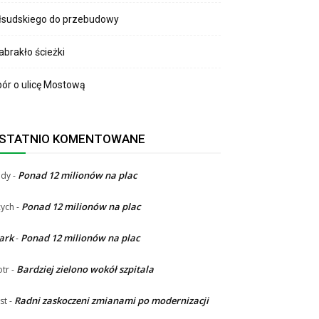
łsudskiego do przebudowy
brakło ścieżki
ór o ulicę Mostową
STATNIO KOMENTOWANE
Ponad 12 milionów na plac
ndy
-
Ponad 12 milionów na plac
ych
-
ark
Ponad 12 milionów na plac
-
Bardziej zielono wokół szpitala
otr
-
Radni zaskoczeni zmianami po modernizacji
st
-